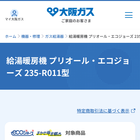
マイ大阪ガス
ご家庭のお客さま
ホーム
機器・修理
ガス給湯器
給湯暖房機 プリオール・エコジョーズ 235-
給湯暖房機 プリオール・エコジョ
ガス・電気
ーズ 235-R011型
ガス・電気
トップ
インターネット
ガス
インターネット
トップ
機器・修理
特定商取引法に基づく表示
電気
ガス
トップ
さすガねっとのメリット
機器・修理
トップ
くらしのサービス
GAS得プラン
電気
トップ
料金プラン
機器
くらしのサービス
トップ