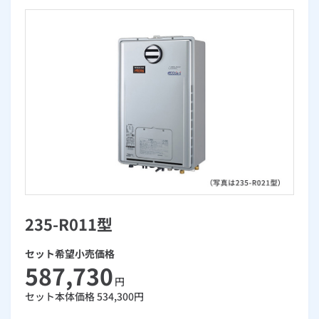
お手続き・サポート
まとめプラン紹介
一般料金
「大阪ガスの電気」が選ばれる理由
工事・開通までの流れ
修理
キッチン
使用開始
ガスと電気の
の申込
リフォーム・リノベーション
お手続き一覧
ショールーム
Daigasコラム
「大阪ガスの都市ガス」への切り替えについて
電気料金メニュー
使用中止
ガスと電気の
の申込
通信速度測定
定額サービス
バス・洗面
故障診断
ガスコンロ
安心・安全
リフォーム・リノベーション
トップ
お客さまサポート
お手続きから使用開始までの流れ
総合TOP
業務用・産業用のお客さま
企業情報
リビング・空調
エラーコード診断
らく得リース
ガス炊飯器
ガス給湯器
便利・おトク
住ミカタ・リフォーム
住ミカタ・サービス
お問い合わせ
まとめプラン紹介
機器・修理お申込み
太陽光発電余剰電力買取サービス
発電・省エネ
取扱説明書を探す
らく得保証
ガスオーブン
ガス温水浴室暖房乾燥機
ガスファンヒーター
リノベーション「マイリノ」
ホームセキュリティ
スマイLINK
簡単プラン診断
「カワック・ミストカワック」
お引越しの手続き
インターネットのお申込み
警報器・消火器
お近くのガスのお店
ほっ得定額
レンジフード
ガス温水床暖房「ヌック」
エネファーム
みるぴこ
FitDish
乾太くん
235-R011型
食器洗い乾燥機
取替用ガスコンセント
太陽光発電
ぴこぴこ・スマぴこ・けむぴこ
めちゃとクーポン
セット希望小売価格
ガスコード
蓄電池
消火器
プリゼロ
587,730
円
セット本体価格
534,300
円
ガス栓の増設 プラスライン
スマイルーフ
関西おでかけ納税