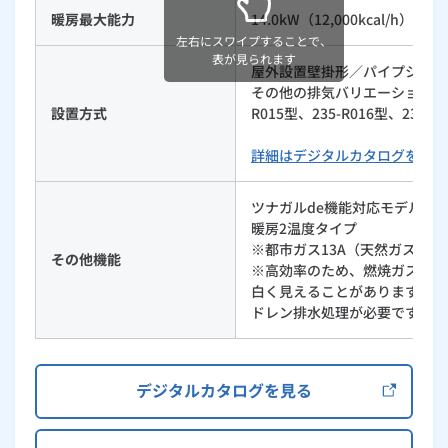
暖房最大能力
14.0kW（12,000kcal/h）
左右にスワイプすることで、
表が見られます
屋外設置壁掛形／パイプシャフ
その他の排気バリエーションは235-
設置方式
R015型、235-R016型、235
詳細はデジタルカタログをご覧
ツナガルde機能対応モデル
暖房2温度タイプ
※都市ガス13A（天然ガス）
その他機能
※高効率のため、燃焼ガスの温
白く見えることがありますが、
ドレン排水処理が必要です。
デジタルカタログを見る