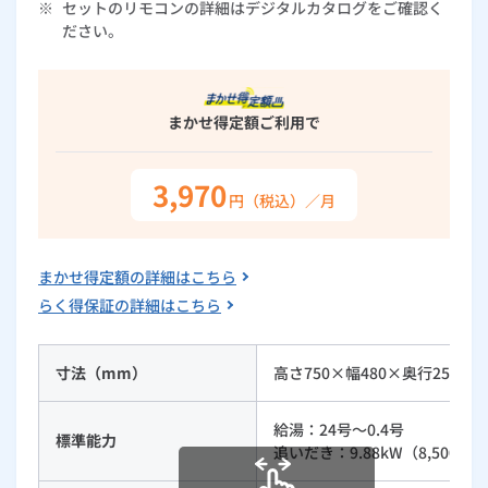
※
セットのリモコンの詳細はデジタルカタログをご確認く
ルームエアコン
エコキュート
ださい。
ハウスクリーニング
まかせ得定額
ご利用で
3,970
円（税込）／月
まかせ得定額の詳細はこちら
らく得保証の詳細はこちら
寸法（mm）
高さ750×幅480×奥行250
給湯：24号～0.4号
標準能力
追いだき：9.88kW（8,500kcal