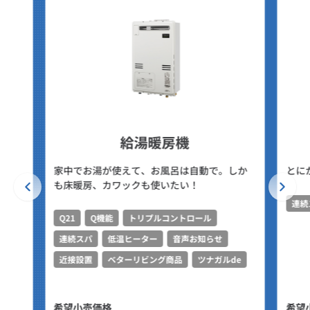
給湯暖房機
家中でお湯が使えて、お風呂は自動で。しか
とに
も床暖房、カワックも使いたい！
連続
Q21
Q機能
トリプルコントロール
連続スパ
低温ヒーター
音声お知らせ
近接設置
ベターリビング商品
ツナガルde
希望小売価格
希望