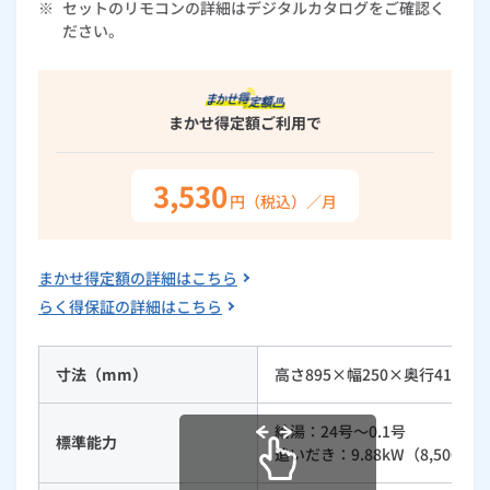
※
セットのリモコンの詳細はデジタルカタログをご確認く
ルームエアコン
エコキュート
ださい。
ハウスクリーニング
まかせ得定額
ご利用で
3,530
円（税込）／月
まかせ得定額の詳細はこちら
らく得保証の詳細はこちら
寸法（mm）
高さ895×幅250×奥行417
給湯：24号～0.1号
標準能力
追いだき：9.88kW（8,500kcal