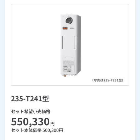
お手続き・サポート
まとめプラン紹介
一般料金
「大阪ガスの電気」が選ばれる理由
工事・開通までの流れ
修理
キッチン
使用開始
ガスと電気の
の申込
リフォーム・リノベーション
お手続き一覧
ショールーム
Daigasコラム
「大阪ガスの都市ガス」への切り替えについて
電気料金メニュー
使用中止
ガスと電気の
の申込
通信速度測定
定額サービス
バス・洗面
故障診断
ガスコンロ
安心・安全
リフォーム・リノベーション
トップ
お客さまサポート
お手続きから使用開始までの流れ
総合TOP
業務用・産業用のお客さま
企業情報
リビング・空調
エラーコード診断
らく得リース
ガス炊飯器
ガス給湯器
便利・おトク
住ミカタ・リフォーム
住ミカタ・サービス
お問い合わせ
まとめプラン紹介
機器・修理お申込み
太陽光発電余剰電力買取サービス
発電・省エネ
取扱説明書を探す
らく得保証
ガスオーブン
ガス温水浴室暖房乾燥機
ガスファンヒーター
リノベーション「マイリノ」
ホームセキュリティ
スマイLINK
簡単プラン診断
「カワック・ミストカワック」
お引越しの手続き
インターネットのお申込み
警報器・消火器
お近くのガスのお店
ほっ得定額
レンジフード
ガス温水床暖房「ヌック」
エネファーム
みるぴこ
FitDish
乾太くん
235-T241型
食器洗い乾燥機
取替用ガスコンセント
太陽光発電
ぴこぴこ・スマぴこ・けむぴこ
めちゃとクーポン
セット希望小売価格
ガスコード
蓄電池
消火器
プリゼロ
550,330
円
セット本体価格
500,300
円
ガス栓の増設 プラスライン
スマイルーフ
関西おでかけ納税