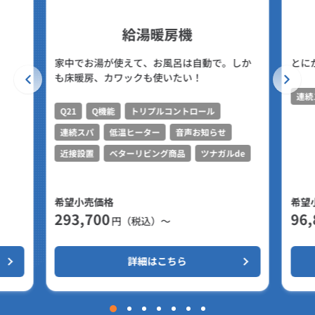
給湯暖房機
家中でお湯が使えて、お風呂は自動で。しか
とに
も床暖房、カワックも使いたい！
連続
Q21
Q機能
トリプルコントロール
連続スパ
低温ヒーター
音声お知らせ
近接設置
ベターリビング商品
ツナガルde
希望小売価格
希望
293,700
96,
円（税込）～
詳細はこちら