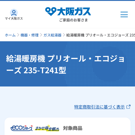
マイ大阪ガス
ご家庭のお客さま
ホーム
機器・修理
ガス給湯器
給湯暖房機 プリオール・エコジョーズ 235-
給湯暖房機 プリオール・エコジョ
ガス・電気
ーズ 235-T241型
ガス・電気
トップ
インターネット
ガス
インターネット
トップ
機器・修理
特定商取引法に基づく表示
電気
ガス
トップ
さすガねっとのメリット
機器・修理
トップ
くらしのサービス
GAS得プラン
電気
トップ
料金プラン
機器
くらしのサービス
トップ