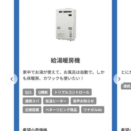
給湯暖房機
家中でお湯が使えて、お風呂は自動で。しか
とに
も床暖房、カワックも使いたい！
連続
Q21
Q機能
トリプルコントロール
連続スパ
低温ヒーター
音声お知らせ
近接設置
ベターリビング商品
ツナガルde
希望小売価格
希望