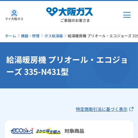
マイ大阪ガス
ご家庭のお客さま
ホーム
機器・修理
ガス給湯器
給湯暖房機 プリオール・エコジョーズ 335-
給湯暖房機 プリオール・エコジョ
ガス・電気
ーズ 335-N431型
ガス・電気
トップ
インターネット
ガス
インターネット
トップ
機器・修理
特定商取引法に基づく表示
電気
ガス
トップ
さすガねっとのメリット
機器・修理
トップ
くらしのサービス
GAS得プラン
電気
トップ
料金プラン
機器
くらしのサービス
トップ