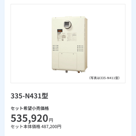
お手続き・サポート
まとめプラン紹介
一般料金
「大阪ガスの電気」が選ばれる理由
工事・開通までの流れ
修理
キッチン
使用開始
ガスと電気の
の申込
リフォーム・リノベーション
お手続き一覧
ショールーム
Daigasコラム
「大阪ガスの都市ガス」への切り替えについて
電気料金メニュー
使用中止
ガスと電気の
の申込
通信速度測定
定額サービス
バス・洗面
故障診断
ガスコンロ
安心・安全
リフォーム・リノベーション
トップ
お客さまサポート
お手続きから使用開始までの流れ
総合TOP
業務用・産業用のお客さま
企業情報
リビング・空調
エラーコード診断
らく得リース
ガス炊飯器
ガス給湯器
便利・おトク
住ミカタ・リフォーム
住ミカタ・サービス
お問い合わせ
まとめプラン紹介
機器・修理お申込み
太陽光発電余剰電力買取サービス
発電・省エネ
取扱説明書を探す
らく得保証
ガスオーブン
ガス温水浴室暖房乾燥機
ガスファンヒーター
リノベーション「マイリノ」
ホームセキュリティ
スマイLINK
簡単プラン診断
「カワック・ミストカワック」
お引越しの手続き
インターネットのお申込み
警報器・消火器
お近くのガスのお店
ほっ得定額
レンジフード
ガス温水床暖房「ヌック」
エネファーム
みるぴこ
FitDish
乾太くん
335-N431型
食器洗い乾燥機
取替用ガスコンセント
太陽光発電
ぴこぴこ・スマぴこ・けむぴこ
めちゃとクーポン
セット希望小売価格
ガスコード
蓄電池
消火器
プリゼロ
535,920
円
セット本体価格
487,200
円
ガス栓の増設 プラスライン
スマイルーフ
関西おでかけ納税