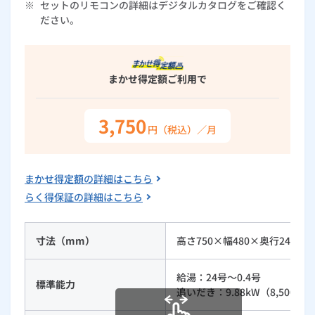
※
セットのリモコンの詳細はデジタルカタログをご確認く
ルームエアコン
エコキュート
ださい。
ハウスクリーニング
まかせ得定額
ご利用で
3,750
円（税込）／月
まかせ得定額の詳細はこちら
らく得保証の詳細はこちら
寸法（mm）
高さ750×幅480×奥行240
給湯：24号～0.4号
標準能力
追いだき：9.88kW（8,500kcal