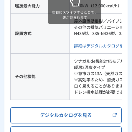
暖房最大能力
14.0kW（12,000kcal/h）
左右にスワイプすることで、
表が見られます
屋外設置壁掛形／パイプシャフ
その他の排気バリエーションは335-
設置方式
N435型、335-N436型、335
詳細はデジタルカタログをご覧
ツナガルde機能対応モデル
暖房2温度タイプ
※都市ガス13A（天然ガス）
その他機能
※高効率のため、燃焼ガスの温
白く見えることがありますが、
ドレン排水処理が必要です。
デジタルカタログを見る