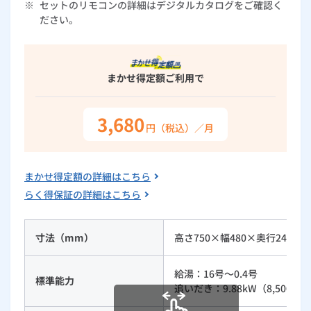
※
セットのリモコンの詳細はデジタルカタログをご確認く
ルームエアコン
エコキュート
ださい。
ハウスクリーニング
まかせ得定額
ご利用で
3,680
円（税込）／月
まかせ得定額の詳細はこちら
らく得保証の詳細はこちら
寸法（mm）
高さ750×幅480×奥行240
給湯：16号～0.4号
標準能力
追いだき：9.88kW（8,500kcal