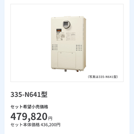
お手続き・サポート
まとめプラン紹介
一般料金
「大阪ガスの電気」が選ばれる理由
工事・開通までの流れ
修理
キッチン
使用開始
ガスと電気の
の申込
リフォーム・リノベーション
お手続き一覧
ショールーム
Daigasコラム
「大阪ガスの都市ガス」への切り替えについて
電気料金メニュー
使用中止
ガスと電気の
の申込
通信速度測定
定額サービス
バス・洗面
故障診断
ガスコンロ
安心・安全
リフォーム・リノベーション
トップ
お客さまサポート
お手続きから使用開始までの流れ
総合TOP
業務用・産業用のお客さま
企業情報
リビング・空調
エラーコード診断
らく得リース
ガス炊飯器
ガス給湯器
便利・おトク
住ミカタ・リフォーム
住ミカタ・サービス
お問い合わせ
まとめプラン紹介
機器・修理お申込み
太陽光発電余剰電力買取サービス
発電・省エネ
取扱説明書を探す
らく得保証
ガスオーブン
ガス温水浴室暖房乾燥機
ガスファンヒーター
リノベーション「マイリノ」
ホームセキュリティ
スマイLINK
簡単プラン診断
「カワック・ミストカワック」
お引越しの手続き
インターネットのお申込み
警報器・消火器
お近くのガスのお店
ほっ得定額
レンジフード
ガス温水床暖房「ヌック」
エネファーム
みるぴこ
FitDish
乾太くん
335-N641型
食器洗い乾燥機
取替用ガスコンセント
太陽光発電
ぴこぴこ・スマぴこ・けむぴこ
めちゃとクーポン
セット希望小売価格
ガスコード
蓄電池
消火器
プリゼロ
479,820
円
セット本体価格
436,200
円
ガス栓の増設 プラスライン
スマイルーフ
関西おでかけ納税