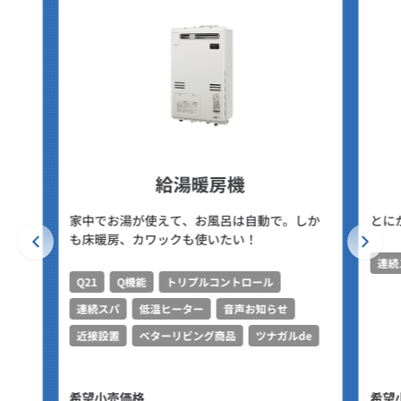
給湯暖房機
家中でお湯が使えて、お風呂は自動で。しか
とに
も床暖房、カワックも使いたい！
連続
Q21
Q機能
トリプルコントロール
連続スパ
低温ヒーター
音声お知らせ
近接設置
ベターリビング商品
ツナガルde
希望小売価格
希望