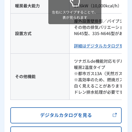
暖房最大能力
11.6kW（10,000kcal/h）
左右にスワイプすることで、
表が見られます
屋外設置壁掛形／パイプシャフ
その他の排気バリエーションは335-
設置方式
N645型、335-N646型があり
詳細はデジタルカタログをご覧
ツナガルde機能対応モデル
暖房2温度タイプ
※都市ガス13A（天然ガス）
その他機能
※高効率のため、燃焼ガスの温
白く見えることがありますが、
ドレン排水処理が必要です。
デジタルカタログを見る