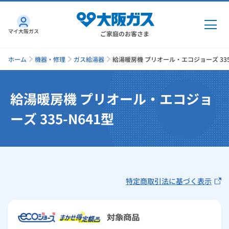
マイ大阪ガス
ご家庭のお客さま
ホーム
機器・修理
ガス給湯器
給湯暖房機 プリオール・エコジョーズ 335-
給湯暖房機 プリオール・エコジョ
ガス・電気
ーズ 335-N641型
ガス・電気
トップ
インターネット
ガス
インターネット
トップ
機器・修理
特定商取引法に基づく表示
電気
ガス
トップ
さすガねっとのメリット
機器・修理
トップ
くらしのサービス
GAS得プラン
電気
トップ
料金プラン
機器
くらしのサービス
トップ