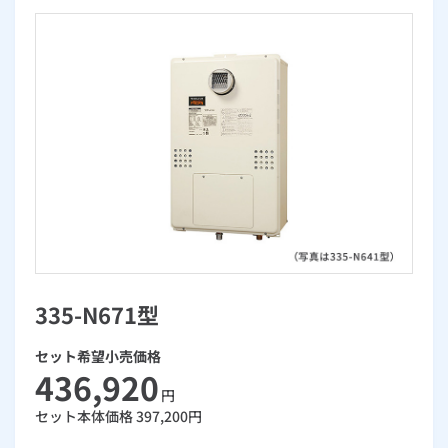
お手続き・サポート
まとめプラン紹介
一般料金
「大阪ガスの電気」が選ばれる理由
工事・開通までの流れ
修理
キッチン
使用開始
ガスと電気の
の申込
リフォーム・リノベーション
お手続き一覧
ショールーム
Daigasコラム
「大阪ガスの都市ガス」への切り替えについて
電気料金メニュー
使用中止
ガスと電気の
の申込
通信速度測定
定額サービス
バス・洗面
故障診断
ガスコンロ
安心・安全
リフォーム・リノベーション
トップ
お客さまサポート
お手続きから使用開始までの流れ
総合TOP
業務用・産業用のお客さま
企業情報
リビング・空調
エラーコード診断
らく得リース
ガス炊飯器
ガス給湯器
便利・おトク
住ミカタ・リフォーム
住ミカタ・サービス
お問い合わせ
まとめプラン紹介
機器・修理お申込み
太陽光発電余剰電力買取サービス
発電・省エネ
取扱説明書を探す
らく得保証
ガスオーブン
ガス温水浴室暖房乾燥機
ガスファンヒーター
リノベーション「マイリノ」
ホームセキュリティ
スマイLINK
簡単プラン診断
「カワック・ミストカワック」
お引越しの手続き
インターネットのお申込み
警報器・消火器
お近くのガスのお店
ほっ得定額
レンジフード
ガス温水床暖房「ヌック」
エネファーム
みるぴこ
FitDish
乾太くん
335-N671型
食器洗い乾燥機
取替用ガスコンセント
太陽光発電
ぴこぴこ・スマぴこ・けむぴこ
めちゃとクーポン
セット希望小売価格
ガスコード
蓄電池
消火器
プリゼロ
436,920
円
セット本体価格
397,200
円
ガス栓の増設 プラスライン
スマイルーフ
関西おでかけ納税