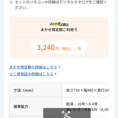
※
セットのリモコンの詳細はデジタルカタログをご確認く
ルームエアコン
エコキュート
ださい。
ハウスクリーニング
まかせ得定額
ご利用で
3,240
円（税込）／月
まかせ得定額の詳細はこちら
らく得保証の詳細はこちら
寸法（mm）
高さ750×幅480×奥行240
給湯：16号～0.4号
標準能力
追いだき：9.88kW（8,500kcal