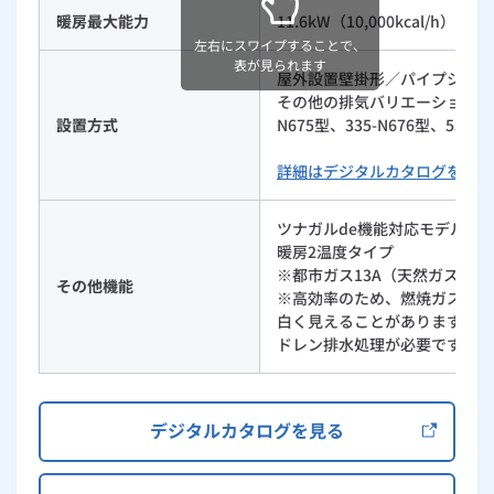
暖房最大能力
11.6kW（10,000kcal/h）
左右にスワイプすることで、
表が見られます
屋外設置壁掛形／パイプシャフ
その他の排気バリエーションは335-
設置方式
N675型、335-N676型、535
詳細はデジタルカタログをご覧
ツナガルde機能対応モデル
暖房2温度タイプ
※都市ガス13A（天然ガス）
その他機能
※高効率のため、燃焼ガスの温
白く見えることがありますが、
ドレン排水処理が必要です。
デジタルカタログを見る