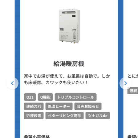
給湯暖房機
家中でお湯が使えて、お風呂は自動で。しか
とに
も床暖房、カワックも使いたい！
連続
Q21
Q機能
トリプルコントロール
連続スパ
低温ヒーター
音声お知らせ
近接設置
ベターリビング商品
ツナガルde
希望小売価格
希望