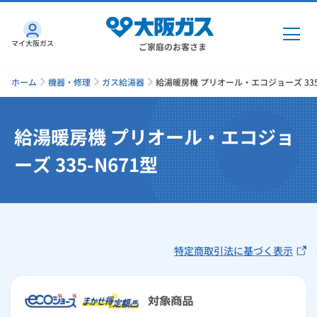
マイ大阪ガス
ご家庭のお客さま
ホーム
機器・修理
ガス給湯器
給湯暖房機 プリオール・エコジョーズ 335-
給湯暖房機 プリオール・エコジョ
ガス・電気
ーズ 335-N671型
ガス・電気
トップ
インターネット
ガス
インターネット
トップ
機器・修理
特定商取引法に基づく表示
電気
ガス
トップ
さすガねっとのメリット
機器・修理
トップ
くらしのサービス
GAS得プラン
電気
トップ
料金プラン
機器
くらしのサービス
トップ