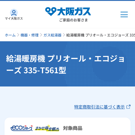
マイ大阪ガス
ご家庭のお客さま
ホーム
機器・修理
ガス給湯器
給湯暖房機 プリオール・エコジョーズ 335-
給湯暖房機 プリオール・エコジョ
ガス・電気
ーズ 335-T561型
ガス・電気
トップ
インターネット
ガス
インターネット
トップ
機器・修理
特定商取引法に基づく表示
電気
ガス
トップ
さすガねっとのメリット
機器・修理
トップ
くらしのサービス
GAS得プラン
電気
トップ
料金プラン
機器
くらしのサービス
トップ