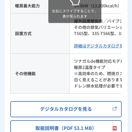
暖房最大能力
14.0kW（12,000kcal/h）
左右にスワイプすることで、
表が見られます
屋外設置壁掛形／パイプシャフ
その他の排気バリエーションは335-
設置方式
T565型、335-T566型、335
詳細はデジタルカタログをご覧
ツナガルde機能対応モデル
暖房2温度タイプ
その他機能
※高効率のため、燃焼ガスの温
白く見えることがありますが、
ドレン排水処理が必要です。
デジタルカタログを見る
取扱説明書（PDF 53.1 MB）