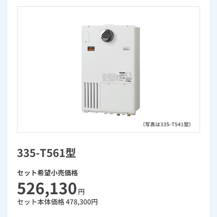
お手続き・サポート
まとめプラン紹介
一般料金
「大阪ガスの電気」が選ばれる理由
工事・開通までの流れ
修理
キッチン
使用開始
ガスと電気の
の申込
リフォーム・リノベーション
お手続き一覧
ショールーム
Daigasコラム
「大阪ガスの都市ガス」への切り替えについて
電気料金メニュー
使用中止
ガスと電気の
の申込
通信速度測定
定額サービス
バス・洗面
故障診断
ガスコンロ
安心・安全
リフォーム・リノベーション
トップ
お客さまサポート
お手続きから使用開始までの流れ
総合TOP
業務用・産業用のお客さま
企業情報
リビング・空調
エラーコード診断
らく得リース
ガス炊飯器
ガス給湯器
便利・おトク
住ミカタ・リフォーム
住ミカタ・サービス
お問い合わせ
まとめプラン紹介
機器・修理お申込み
太陽光発電余剰電力買取サービス
発電・省エネ
取扱説明書を探す
らく得保証
ガスオーブン
ガス温水浴室暖房乾燥機
ガスファンヒーター
リノベーション「マイリノ」
ホームセキュリティ
スマイLINK
簡単プラン診断
「カワック・ミストカワック」
お引越しの手続き
インターネットのお申込み
警報器・消火器
お近くのガスのお店
ほっ得定額
レンジフード
ガス温水床暖房「ヌック」
エネファーム
みるぴこ
FitDish
乾太くん
335-T561型
食器洗い乾燥機
取替用ガスコンセント
太陽光発電
ぴこぴこ・スマぴこ・けむぴこ
めちゃとクーポン
セット希望小売価格
ガスコード
蓄電池
消火器
プリゼロ
526,130
円
セット本体価格
478,300
円
ガス栓の増設 プラスライン
スマイルーフ
関西おでかけ納税