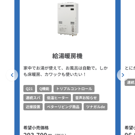
給湯暖房機
家中でお湯が使えて、お風呂は自動で。しか
とに
も床暖房、カワックも使いたい！
連続
Q21
Q機能
トリプルコントロール
連続スパ
低温ヒーター
音声お知らせ
近接設置
ベターリビング商品
ツナガルde
希望小売価格
希望
293,700
96,