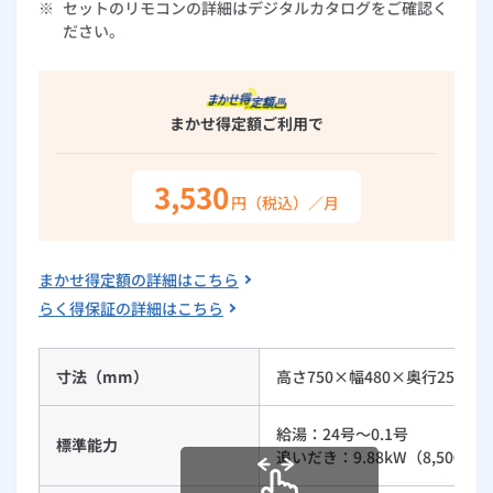
※
セットのリモコンの詳細はデジタルカタログをご確認く
ルームエアコン
エコキュート
ださい。
ハウスクリーニング
まかせ得定額
ご利用で
3,530
円（税込）／月
まかせ得定額の詳細はこちら
らく得保証の詳細はこちら
寸法（mm）
高さ750×幅480×奥行250
給湯：24号～0.1号
標準能力
追いだき：9.88kW（8,500kcal