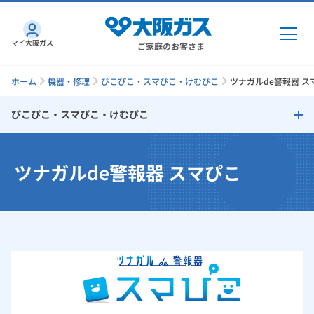
マイ大阪ガス
ご家庭のお客さま
ホーム
機器・修理
ぴこぴこ・スマぴこ・けむぴこ
ツナガルde警報器 ス
ぴこぴこ・スマぴこ・けむぴこ
ガス・電気
ぴこぴこ・スマぴこ・けむぴこ
ツナガルde警報器 スマぴこ
ガス・電気
トップ
インターネット
ツナガルde警報器 スマぴこ
ガス
インターネット
トップ
ガス警報器 ぴこぴこ
機器・修理
電気
ガス
トップ
さすガねっとのメリット
火災警報器 けむぴこ
機器・修理
トップ
くらしのサービス
GAS得プラン
電気
トップ
ツナガルde警報器 スマぴこ紹介ムービー集
料金プラン
機器
くらしのサービス
トップ