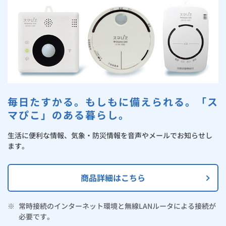
お手続き・サポート
まとめプラン紹介
一般料金
「大阪ガスの電気」が選ばれる理由
ご利用のお客さまへのアンケート結果
工事・開通までの流れ
修理
キッチン
使用開始
ガスと電気の
の申込
リフォーム・リノベーション
お手続き一覧
ショールーム
Daigasコラム
「大阪ガスの都市ガス」への切り替えについて
電気料金メニュー
使用中止
ガスと電気の
の申込
通信速度測定
定額サービス
バス・洗面
故障診断
ガスコンロ
安心・安全
リフォーム・リノベーション
トップ
お客さまサポート
お手続きから使用開始までの流れ
総合TOP
業務用・産業用のお客さま
企業情報
リビング・空調
エラーコード診断
らく得リース
ガス炊飯器
ガス給湯器
便利・おトク
住ミカタ・リフォーム
住ミカタ・サービス
お問い合わせ
まとめプラン紹介
機器・修理お申込み
太陽光発電余剰電力買取サービス
毎日たすかる。もしもに備えられる。「ス
発電・省エネ
取扱説明書を探す
らく得保証
ガスオーブン
ガス温水浴室暖房乾燥機
ガスファンヒーター
リノベーション「マイリノ」
ホームセキュリティ
スマイLINK
簡単プラン診断
マぴこ」のある暮らし。
「カワック・ミストカワック」
お引越しの手続き
インターネットのお申込み
警報器・消火器
お近くのガスのお店
ほっ得定額
レンジフード
ガス温水床暖房「ヌック」
エネファーム
みるぴこ
FitDish
生活に便利な情報、気象・防災情報を音声やメールでお知らせし
乾太くん
ます。
食器洗い乾燥機
取替用ガスコンセント
太陽光発電
ぴこぴこ・スマぴこ・けむぴこ
めちゃとクーポン
商品詳細はこちら
ガスコード
蓄電池
消火器
プリゼロ
※
常時接続のインターネット環境と無線LANルータによる接続が
ガス栓の増設 プラスライン
スマイルーフ
関西おでかけ納税
必要です。