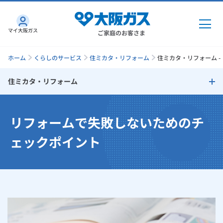
マイ大阪ガス
ご家庭のお客さま
ホーム
くらしのサービス
住ミカタ・リフォーム
住ミカタ・リフォーム 
住ミカタ・リフォーム
ガス・電気
住ミカタ・リフォーム
リフォームで失敗しないためのチ
ガス・電気
トップ
インターネット
リフォームのタイミング
ェックポイント
ガス
インターネット
トップ
リフォームで失敗しないためのチェックポイント
機器・修理
電気
ガス
トップ
さすガねっとのメリット
リフォームサポートプラン
機器・修理
トップ
くらしのサービス
GAS得プラン
電気
トップ
大阪ガスサービスチェーンだからできる「快適」と「安心」のリ
料金プラン
機器
くらしのサービス
トップ
フォーム