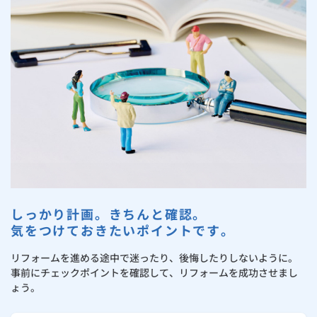
お手続き・サポート
まとめプラン紹介
一般料金
「大阪ガスの電気」が選ばれる理由
工事・開通までの流れ
修理
キッチン
使用開始
ガスと電気の
の申込
住ミカタ・リフォームが選ばれる理由
リフォーム・リノベーション
お手続き一覧
ショールーム
Daigasコラム
「大阪ガスの都市ガス」への切り替えについて
電気料金メニュー
使用中止
ガスと電気の
の申込
通信速度測定
定額サービス
バス・洗面
故障診断
ガスコンロ
大阪ガスのリフォーム事例集
安心・安全
リフォーム・リノベーション
トップ
お客さまサポート
お手続きから使用開始までの流れ
総合TOP
業務用・産業用のお客さま
企業情報
リビング・空調
エラーコード診断
らく得リース
ガス炊飯器
ガス給湯器
浴室リフォーム
便利・おトク
住ミカタ・リフォーム
住ミカタ・サービス
お問い合わせ
まとめプラン紹介
機器・修理お申込み
太陽光発電余剰電力買取サービス
発電・省エネ
取扱説明書を探す
らく得保証
ガスオーブン
ガス温水浴室暖房乾燥機
ガスファンヒーター
洗面所リフォーム
リノベーション「マイリノ」
ホームセキュリティ
スマイLINK
簡単プラン診断
「カワック・ミストカワック」
お引越しの手続き
インターネットのお申込み
キッチンリフォーム
警報器・消火器
お近くのガスのお店
ほっ得定額
レンジフード
ガス温水床暖房「ヌック」
エネファーム
みるぴこ
FitDish
乾太くん
しっかり計画。きちんと確認。
玄関まわりリフォーム
食器洗い乾燥機
取替用ガスコンセント
太陽光発電
ぴこぴこ・スマぴこ・けむぴこ
めちゃとクーポン
気をつけておきたいポイントです。
床下（シロアリ対策）
ガスコード
蓄電池
消火器
リフォームを進める途中で迷ったり、後悔したりしないように。
プリゼロ
事前にチェックポイントを確認して、リフォームを成功させまし
ょう。
リビング・ダイニングリフォーム
ガス栓の増設 プラスライン
スマイルーフ
関西おでかけ納税