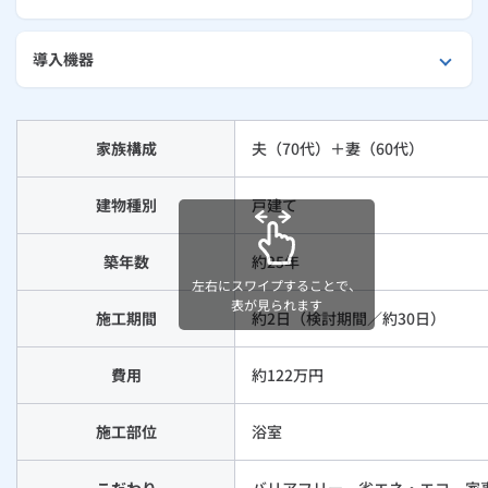
外壁・屋根リフォーム
ルームエアコン
エコキュート
ハウスクリーニング
導入機器
家族構成
夫（70代）＋妻（60代）
建物種別
戸建て
築年数
約25年
左右にスワイプすることで、
表が見られます
施工期間
約2日（検討期間／約30日）
費用
約122万円
施工部位
浴室