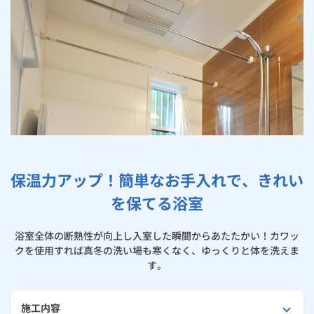
お手続き・サポート
まとめプラン紹介
一般料金
「大阪ガスの電気」が選ばれる理由
工事・開通までの流れ
修理
キッチン
使用開始
ガスと電気の
の申込
住ミカタ・リフォームが選ばれる理由
リフォーム・リノベーション
お手続き一覧
ショールーム
Daigasコラム
「大阪ガスの都市ガス」への切り替えについて
電気料金メニュー
使用中止
ガスと電気の
の申込
通信速度測定
定額サービス
バス・洗面
故障診断
ガスコンロ
大阪ガスのリフォーム事例集
安心・安全
リフォーム・リノベーション
トップ
お客さまサポート
お手続きから使用開始までの流れ
総合TOP
業務用・産業用のお客さま
企業情報
リビング・空調
エラーコード診断
らく得リース
ガス炊飯器
ガス給湯器
浴室リフォーム
便利・おトク
住ミカタ・リフォーム
住ミカタ・サービス
お問い合わせ
まとめプラン紹介
機器・修理お申込み
太陽光発電余剰電力買取サービス
発電・省エネ
取扱説明書を探す
らく得保証
ガスオーブン
ガス温水浴室暖房乾燥機
ガスファンヒーター
洗面所リフォーム
リノベーション「マイリノ」
ホームセキュリティ
スマイLINK
簡単プラン診断
「カワック・ミストカワック」
お引越しの手続き
保温力アップ！簡単なお手入れで、きれい
インターネットのお申込み
キッチンリフォーム
警報器・消火器
お近くのガスのお店
ほっ得定額
レンジフード
ガス温水床暖房「ヌック」
エネファーム
みるぴこ
FitDish
乾太くん
を保てる浴室
玄関まわりリフォーム
食器洗い乾燥機
取替用ガスコンセント
太陽光発電
ぴこぴこ・スマぴこ・けむぴこ
めちゃとクーポン
浴室全体の断熱性が向上し入室した瞬間からあたたかい！カワッ
クを使用すれば真冬の洗い場も寒くなく、ゆっくりと体を洗えま
床下（シロアリ対策）
ガスコード
蓄電池
消火器
プリゼロ
す。
リビング・ダイニングリフォーム
ガス栓の増設 プラスライン
スマイルーフ
関西おでかけ納税
施工内容