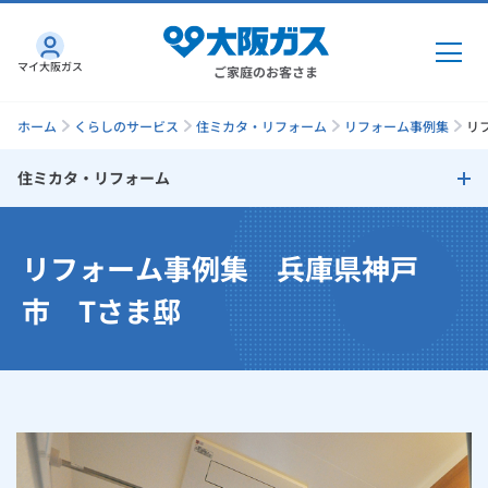
マイ大阪ガス
ご家庭のお客さま
ホーム
くらしのサービス
住ミカタ・リフォーム
リフォーム事例集
リ
住ミカタ・リフォーム
ガス・電気
住ミカタ・リフォーム
リフォーム事例集 兵庫県神戸
ガス・電気
トップ
インターネット
リフォームのタイミング
市 Tさま邸
ガス
インターネット
トップ
リフォームで失敗しないためのチェックポイント
機器・修理
電気
ガス
トップ
さすガねっとのメリット
リフォームサポートプラン
機器・修理
トップ
くらしのサービス
GAS得プラン
電気
トップ
大阪ガスサービスチェーンだからできる「快適」と「安心」のリ
料金プラン
機器
くらしのサービス
トップ
フォーム