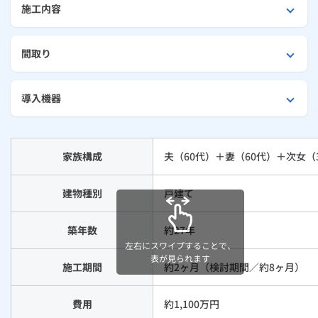
施工内容
外壁・屋根リフォーム
ルームエアコン
エコキュート
ハウスクリーニング
間取り
導入機器
家族構成
夫（60代）＋妻（60代）＋次女（
建物種別
戸建て
築年数
約27年
左右にスワイプすることで、
表が見られます
施工期間
約2ヶ月（検討期間／約8ヶ月）
費用
約1,100万円