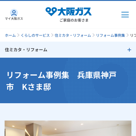
マイ大阪ガス
ご家庭のお客さま
ホーム
くらしのサービス
住ミカタ・リフォーム
リフォーム事例集
リ
住ミカタ・リフォーム
ガス・電気
住ミカタ・リフォーム
リフォーム事例集 兵庫県神戸
ガス・電気
トップ
インターネット
リフォームのタイミング
市 Kさま邸
ガス
インターネット
トップ
リフォームで失敗しないためのチェックポイント
機器・修理
電気
ガス
トップ
さすガねっとのメリット
リフォームサポートプラン
機器・修理
トップ
くらしのサービス
GAS得プラン
電気
トップ
大阪ガスサービスチェーンだからできる「快適」と「安心」のリ
料金プラン
機器
くらしのサービス
トップ
フォーム