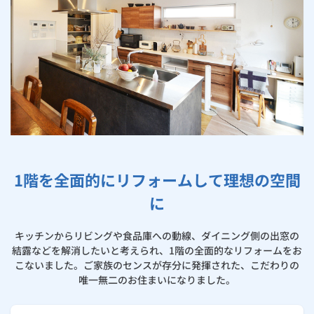
お手続き・サポート
まとめプラン紹介
一般料金
「大阪ガスの電気」が選ばれる理由
工事・開通までの流れ
修理
キッチン
使用開始
ガスと電気の
の申込
住ミカタ・リフォームが選ばれる理由
リフォーム・リノベーション
お手続き一覧
ショールーム
Daigasコラム
「大阪ガスの都市ガス」への切り替えについて
電気料金メニュー
使用中止
ガスと電気の
の申込
通信速度測定
定額サービス
バス・洗面
故障診断
ガスコンロ
大阪ガスのリフォーム事例集
安心・安全
リフォーム・リノベーション
トップ
お客さまサポート
お手続きから使用開始までの流れ
総合TOP
業務用・産業用のお客さま
企業情報
リビング・空調
エラーコード診断
らく得リース
ガス炊飯器
ガス給湯器
浴室リフォーム
便利・おトク
住ミカタ・リフォーム
住ミカタ・サービス
お問い合わせ
まとめプラン紹介
機器・修理お申込み
太陽光発電余剰電力買取サービス
発電・省エネ
取扱説明書を探す
らく得保証
ガスオーブン
ガス温水浴室暖房乾燥機
ガスファンヒーター
洗面所リフォーム
リノベーション「マイリノ」
ホームセキュリティ
スマイLINK
簡単プラン診断
「カワック・ミストカワック」
お引越しの手続き
1階を全面的にリフォームして理想の空間
インターネットのお申込み
キッチンリフォーム
警報器・消火器
お近くのガスのお店
ほっ得定額
レンジフード
ガス温水床暖房「ヌック」
エネファーム
みるぴこ
FitDish
乾太くん
に
玄関まわりリフォーム
食器洗い乾燥機
取替用ガスコンセント
太陽光発電
ぴこぴこ・スマぴこ・けむぴこ
めちゃとクーポン
キッチンからリビングや食品庫への動線、ダイニング側の出窓の
結露などを解消したいと考えられ、1階の全面的なリフォームをお
床下（シロアリ対策）
ガスコード
蓄電池
消火器
プリゼロ
こないました。ご家族のセンスが存分に発揮された、こだわりの
唯一無二のお住まいになりました。
リビング・ダイニングリフォーム
ガス栓の増設 プラスライン
スマイルーフ
関西おでかけ納税