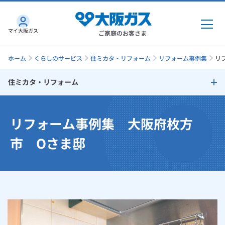
マイ大阪ガス
ご家庭のお客さま
ホーム
くらしのサービス
住ミカタ・リフォーム
リフォーム事例集
リ
住ミカタ・リフォーム
ガス・電気
住ミカタ・リフォーム
リフォーム事例集 大阪府枚方
ガス・電気
トップ
インターネット
リフォームのタイミング
市 Oさま邸
ガス
インターネット
トップ
リフォームで失敗しないためのチェックポイント
機器・修理
電気
ガス
トップ
さすガねっとのメリット
リフォームサポートプラン
機器・修理
トップ
くらしのサービス
GAS得プラン
電気
トップ
大阪ガスサービスチェーンだからできる「快適」と「安心」のリ
料金プラン
機器
くらしのサービス
トップ
フォーム