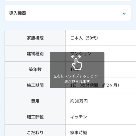
外壁・屋根リフォーム
ルームエアコン
エコキュート
ハウスクリーニング
導入機器
家族構成
ご本人（50代）
建物種別
マンション
築年数
19年
左右にスワイプすることで、
表が見られます
施工期間
1日（検討期間／約2ヶ月）
費用
約30万円
施工部位
キッチン
こだわり
家事時短