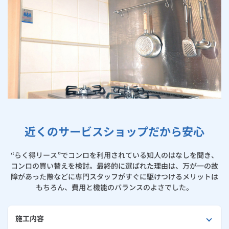
お手続き・サポート
まとめプラン紹介
一般料金
「大阪ガスの電気」が選ばれる理由
工事・開通までの流れ
修理
キッチン
使用開始
ガスと電気の
の申込
住ミカタ・リフォームが選ばれる理由
リフォーム・リノベーション
お手続き一覧
ショールーム
Daigasコラム
「大阪ガスの都市ガス」への切り替えについて
電気料金メニュー
使用中止
ガスと電気の
の申込
通信速度測定
定額サービス
バス・洗面
故障診断
ガスコンロ
大阪ガスのリフォーム事例集
安心・安全
リフォーム・リノベーション
トップ
お客さまサポート
お手続きから使用開始までの流れ
総合TOP
業務用・産業用のお客さま
企業情報
リビング・空調
エラーコード診断
らく得リース
ガス炊飯器
ガス給湯器
浴室リフォーム
便利・おトク
住ミカタ・リフォーム
住ミカタ・サービス
お問い合わせ
まとめプラン紹介
機器・修理お申込み
太陽光発電余剰電力買取サービス
発電・省エネ
取扱説明書を探す
らく得保証
ガスオーブン
ガス温水浴室暖房乾燥機
ガスファンヒーター
洗面所リフォーム
リノベーション「マイリノ」
ホームセキュリティ
スマイLINK
簡単プラン診断
「カワック・ミストカワック」
お引越しの手続き
近くのサービスショップだから安心
インターネットのお申込み
キッチンリフォーム
警報器・消火器
お近くのガスのお店
ほっ得定額
レンジフード
ガス温水床暖房「ヌック」
エネファーム
みるぴこ
FitDish
乾太くん
“らく得リース”でコンロを利用されている知人のはなしを聞き、
玄関まわりリフォーム
食器洗い乾燥機
取替用ガスコンセント
太陽光発電
ぴこぴこ・スマぴこ・けむぴこ
めちゃとクーポン
コンロの買い替えを検討。最終的に選ばれた理由は、万が一の故
障があった際などに専門スタッフがすぐに駆けつけるメリットは
床下（シロアリ対策）
ガスコード
蓄電池
消火器
もちろん、費用と機能のバランスのよさでした。
プリゼロ
リビング・ダイニングリフォーム
ガス栓の増設 プラスライン
スマイルーフ
関西おでかけ納税
施工内容