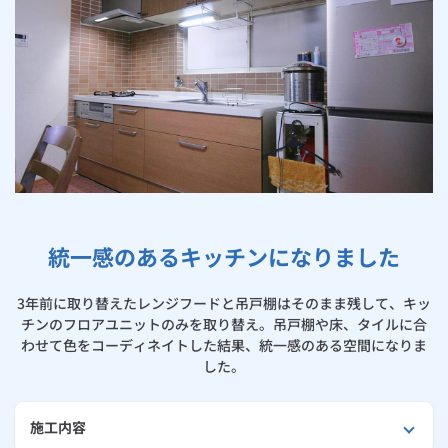
お手続き・サポート
まとめプラン紹介
一般料金
「大阪ガスの電気」が選ばれる理由
工事・開通までの流れ
修理
キッチン
使用開始
ガスと電気の
の申込
住ミカタ・リフォームが選ばれる理由
リフォーム・リノベーション
お手続き一覧
ショールーム
Daigasコラム
「大阪ガスの都市ガス」への切り替えについて
電気料金メニュー
使用中止
ガスと電気の
の申込
通信速度測定
定額サービス
バス・洗面
故障診断
ガスコンロ
大阪ガスのリフォーム事例集
安心・安全
リフォーム・リノベーション
トップ
お客さまサポート
お手続きから使用開始までの流れ
総合TOP
業務用・産業用のお客さま
企業情報
リビング・空調
エラーコード診断
らく得リース
ガス炊飯器
ガス給湯器
浴室リフォーム
便利・おトク
住ミカタ・リフォーム
住ミカタ・サービス
お問い合わせ
まとめプラン紹介
機器・修理お申込み
太陽光発電余剰電力買取サービス
発電・省エネ
取扱説明書を探す
らく得保証
ガスオーブン
ガス温水浴室暖房乾燥機
ガスファンヒーター
洗面所リフォーム
リノベーション「マイリノ」
ホームセキュリティ
スマイLINK
簡単プラン診断
「カワック・ミストカワック」
お引越しの手続き
統一感のあるキッチンになりました
インターネットのお申込み
キッチンリフォーム
警報器・消火器
お近くのガスのお店
ほっ得定額
レンジフード
ガス温水床暖房「ヌック」
エネファーム
みるぴこ
FitDish
乾太くん
3年前に取り替えたレンジフードと吊戸棚はそのまま残して、キッ
玄関まわりリフォーム
食器洗い乾燥機
取替用ガスコンセント
太陽光発電
ぴこぴこ・スマぴこ・けむぴこ
めちゃとクーポン
チンのフロアユニットのみを取り替え。吊戸棚や床、タイルに合
わせて色をコーディネイトした結果、統一感のある空間になりま
床下（シロアリ対策）
ガスコード
蓄電池
消火器
した。
プリゼロ
リビング・ダイニングリフォーム
ガス栓の増設 プラスライン
スマイルーフ
関西おでかけ納税
施工内容