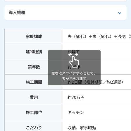
外壁・屋根リフォーム
ルームエアコン
エコキュート
ハウスクリーニング
導入機器
家族構成
夫（50代）＋妻（50代）＋長男（
建物種別
戸建て
築年数
約25年
左右にスワイプすることで、
表が見られます
施工期間
約2日間（検討期間／約2週間）
費用
約70万円
施工部位
キッチン
こだわり
収納、家事時短