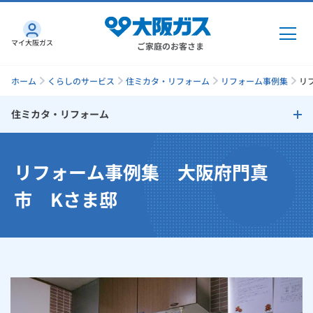
マイ大阪ガス
ご家庭のお客さま
ホーム
くらしのサービス
住ミカタ・リフォーム
リフォーム事例集
リ
住ミカタ・リフォーム
ガス・電気
住ミカタ・リフォーム
リフォーム事例集 大阪府門真
ガス・電気
トップ
インターネット
リフォームのタイミング
市 Kさま邸
ガス
インターネット
トップ
リフォームで失敗しないためのチェックポイント
機器・修理
電気
ガス
トップ
さすガねっとのメリット
リフォームサポートプラン
機器・修理
トップ
くらしのサービス
GAS得プラン
電気
トップ
大阪ガスサービスチェーンだからできる「快適」と「安心」のリ
料金プラン
機器
くらしのサービス
トップ
フォーム