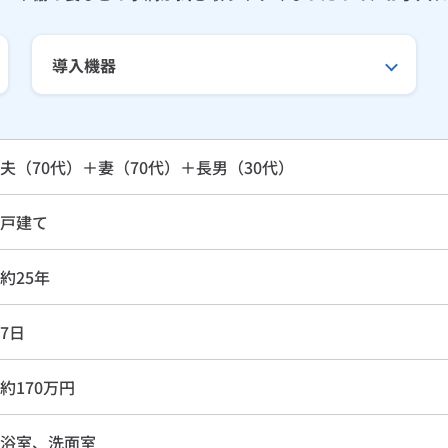
導入機器
夫（70代）＋妻（70代）＋長男（30代）
戸建て
約25年
7日
約170万円
浴室、洗面室