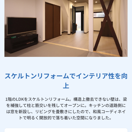
お手続き・サポート
まとめプラン紹介
一般料金
「大阪ガスの電気」が選ばれる理由
工事・開通までの流れ
修理
キッチン
使用開始
ガスと電気の
の申込
住ミカタ・リフォームが選ばれる理由
リフォーム・リノベーション
お手続き一覧
ショールーム
Daigasコラム
「大阪ガスの都市ガス」への切り替えについて
電気料金メニュー
使用中止
ガスと電気の
の申込
通信速度測定
定額サービス
バス・洗面
故障診断
ガスコンロ
大阪ガスのリフォーム事例集
安心・安全
リフォーム・リノベーション
トップ
お客さまサポート
お手続きから使用開始までの流れ
総合TOP
業務用・産業用のお客さま
企業情報
リビング・空調
エラーコード診断
らく得リース
ガス炊飯器
ガス給湯器
浴室リフォーム
便利・おトク
住ミカタ・リフォーム
住ミカタ・サービス
お問い合わせ
まとめプラン紹介
機器・修理お申込み
太陽光発電余剰電力買取サービス
発電・省エネ
取扱説明書を探す
らく得保証
ガスオーブン
ガス温水浴室暖房乾燥機
ガスファンヒーター
洗面所リフォーム
リノベーション「マイリノ」
ホームセキュリティ
スマイLINK
簡単プラン診断
「カワック・ミストカワック」
お引越しの手続き
スケルトンリフォームでインテリア性を向
インターネットのお申込み
キッチンリフォーム
警報器・消火器
お近くのガスのお店
ほっ得定額
レンジフード
ガス温水床暖房「ヌック」
エネファーム
みるぴこ
FitDish
乾太くん
上
玄関まわりリフォーム
食器洗い乾燥機
取替用ガスコンセント
太陽光発電
ぴこぴこ・スマぴこ・けむぴこ
めちゃとクーポン
1階のLDKをスケルトンリフォーム。構造上撤去できない壁は、梁
を補強して柱と筋交いを残してオープンに。キッチンの道路側に
床下（シロアリ対策）
ガスコード
蓄電池
消火器
プリゼロ
は窓を新設し、リビングを畳敷きにしたので、和風コーディネイ
トで明るく開放的で落ち着いた空間になりました。
リビング・ダイニングリフォーム
ガス栓の増設 プラスライン
スマイルーフ
関西おでかけ納税