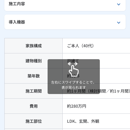
施工内容
外壁・屋根リフォーム
ルームエアコン
エコキュート
ハウスクリーニング
導入機器
家族構成
ご本人（40代）
建物種別
戸建て
築年数
約50年
左右にスワイプすることで、
表が見られます
施工期間
約1ヶ月間（検討期間／約1ヶ月間
費用
約280万円
施工部位
LDK、玄関、外観