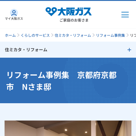
マイ大阪ガス
ご家庭のお客さま
ホーム
くらしのサービス
住ミカタ・リフォーム
リフォーム事例集
リ
住ミカタ・リフォーム
ガス・電気
住ミカタ・リフォーム
リフォーム事例集 京都府京都
ガス・電気
トップ
インターネット
リフォームのタイミング
市 Nさま邸
ガス
インターネット
トップ
リフォームで失敗しないためのチェックポイント
機器・修理
電気
ガス
トップ
さすガねっとのメリット
リフォームサポートプラン
機器・修理
トップ
くらしのサービス
GAS得プラン
電気
トップ
大阪ガスサービスチェーンだからできる「快適」と「安心」のリ
料金プラン
機器
くらしのサービス
トップ
フォーム