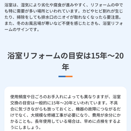
お手続き・サポート
まとめプラン紹介
浴室は、湿気により劣化や腐食が進みやすく、リフォームの中で
一般料金
「大阪ガスの電気」が選ばれる理由
工事・開通までの流れ
も特に需要が多い場所といわれています。カビやヒビ割れが生じ
修理
キッチン
使用開始
ガスと電気の
の申込
住ミカタ・リフォームが選ばれる理由
リフォーム・リノベーション
お手続き一覧
たり、掃除をしても排水口のニオイが取れなくなったら要注意。
ショールーム
Daigasコラム
「大阪ガスの都市ガス」への切り替えについて
電気料金メニュー
また、冬のお風呂場が寒いなど不便を感じたときも、浴室リフォ
使用中止
ガスと電気の
の申込
通信速度測定
定額サービス
バス・洗面
故障診断
ガスコンロ
ームのサインです。
大阪ガスのリフォーム事例集
安心・安全
リフォーム・リノベーション
トップ
お客さまサポート
お手続きから使用開始までの流れ
総合TOP
業務用・産業用のお客さま
企業情報
リビング・空調
エラーコード診断
らく得リース
ガス炊飯器
ガス給湯器
浴室リフォーム
便利・おトク
住ミカタ・リフォーム
住ミカタ・サービス
お問い合わせ
まとめプラン紹介
浴室リフォームの目安は15年～20
機器・修理お申込み
太陽光発電余剰電力買取サービス
発電・省エネ
取扱説明書を探す
らく得保証
ガスオーブン
ガス温水浴室暖房乾燥機
ガスファンヒーター
洗面所リフォーム
リノベーション「マイリノ」
ホームセキュリティ
スマイLINK
簡単プラン診断
年
「カワック・ミストカワック」
お引越しの手続き
インターネットのお申込み
キッチンリフォーム
警報器・消火器
お近くのガスのお店
ほっ得定額
レンジフード
ガス温水床暖房「ヌック」
エネファーム
みるぴこ
FitDish
乾太くん
玄関まわりリフォーム
食器洗い乾燥機
取替用ガスコンセント
太陽光発電
ぴこぴこ・スマぴこ・けむぴこ
めちゃとクーポン
使用頻度や日ごろのお手入れによっても異なりますが、浴室
交換の目安は一般的に15年～20年といわれています。不具
床下（シロアリ対策）
ガスコード
蓄電池
消火器
合に気づきながらも放っておくと、機器の故障につながるだ
プリゼロ
けでなく、大規模な修繕工事が必要になり、費用が余分にか
リビング・ダイニングリフォーム
かることも。長年使用している場合は、早めに点検をするよ
ガス栓の増設 プラスライン
スマイルーフ
関西おでかけ納税
うにしましょう。