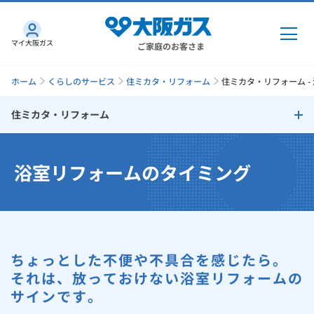
マイ大阪ガス
ご家庭のお客さま
ホーム
くらしのサービス
住ミカタ・リフォーム
住ミカタ・リフォーム -
住ミカタ・リフォーム
ガス・電気
住ミカタ・リフォーム
浴室リフォームのタイミング
ガス・電気
トップ
インターネット
リフォームのタイミング
ガス
インターネット
トップ
リフォームで失敗しないためのチェックポイント
機器・修理
電気
ガス
トップ
ちょっとした不便や不具合を感じたら。
さすガねっとのメリット
リフォームサポートプラン
機器・修理
トップ
くらしのサービス
それは、放っておけない浴室リフォームの
サインです。
GAS得プラン
電気
トップ
大阪ガスサービスチェーンだからできる「快適」と「安心」のリ
料金プラン
機器
くらしのサービス
トップ
フォーム