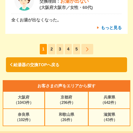
お湯が出ない
交換理由：
(大阪府大阪市／女性・60代)
全くお湯が出なくなった。
もっと見る
1
2
3
4
5
給湯器の交換TOPへ戻る
お客さまの声をエリアから探す
大阪府
京都府
兵庫県
（1043件）
（296件）
（642件）
奈良県
和歌山県
滋賀県
（102件）
（26件）
（43件）