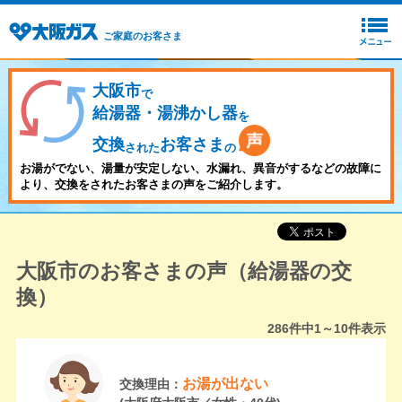
ご家庭のお客さま
大阪市
で
給湯器・湯沸かし器
を
交換
お客さま
された
の
お湯がでない、湯量が安定しない、水漏れ、異音がするなどの故障に
より、交換をされたお客さまの声をご紹介します。
大阪市のお客さまの声（給湯器の交
換）
286
件中
1～10
件表示
お湯が出ない
交換理由：