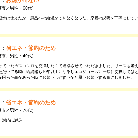
由：
お湯が出ない
槻市／男性・60代)
温水は使えたが、風呂への給湯ができなくなった。原因の説明を丁寧にして
由：
省エネ・節約のため
槻市／男性・40代)
使っていたガスコンロを交換したくて連絡させていただきました。リースも考
ただいてる時に給湯器も10年以上になるしエコジョーズに一緒に交換しては
か困った事があった時にお願いしやすいかと思いお願いする事にしました。
由：
省エネ・節約のため
槻市／男性・70代)
、対応は満足