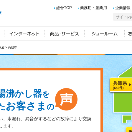
総合TOP
業務用・産業用
企業情報
阪府
> 高槻市
兵庫県
(642件)
湯沸かし器
を
お客さま
た
の
い、水漏れ、異音がするなどの故障により交換
します。