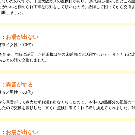
していたのですが、丁度大阪ガスの点検日があり、係の肩に相談したところ
方がいいと勧められ丁寧な応対をして頂いたので、故障して困ってから交換
判断しました。
由：
お湯が出ない
槻市／女性・70代)
に家を新築、同時に設置した給湯機は冬の床暖房に大活躍でしたが、年とともに老
あるとの話で交換しました。
由：
異音がする
槻市／男性・60代)
から異音がして点火せずお湯も出なくなったので、本体の加熱部分の配管の
したので交換を依頼した。直ぐに点検に来てくれて取り換えてくれました。
由：
お湯が出ない