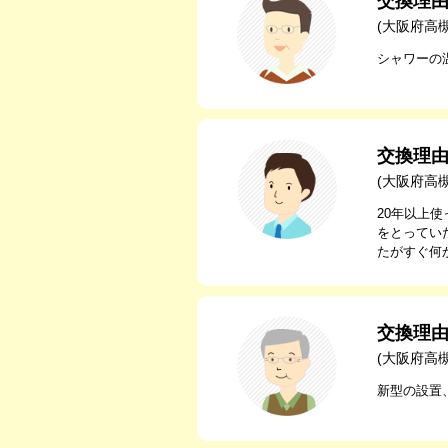
交換理
(大阪府高
シャワーの
交換理
(大阪府高
20年以上
をとってい
たがすぐ何
交換理
(大阪府高
新型の設置