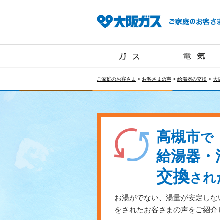
ご家庭のお客さま
>
お客さまの声
>
給湯器の交換
>
大
高槻市
で
給湯器・
交換
され
お湯がでない、湯量が安定しな
をされたお客さまの声をご紹介