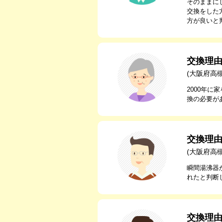
そのままに
交換をした
方が良いと
交換理
(大阪府高
2000年
換の必要が
交換理
(大阪府高
瞬間湯沸器
れたと判断
交換理