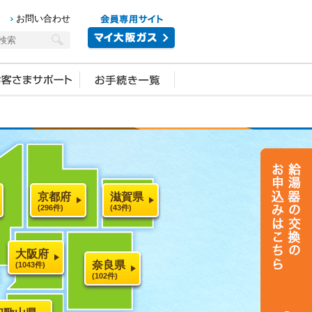
お問い合わせ
京都府
滋賀県
(296件)
(43件)
大阪府
奈良県
(1043件)
(102件)