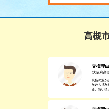
高槻
交換理
(大阪府高
風呂の湯が
年数も15
命、買い換