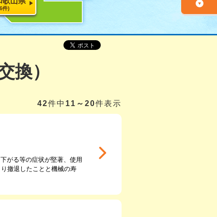
和歌山県
26件)
交換）
42
件中
11～20
件表示
に下がる等の症状が堅著、使用
より撤退したことと機械の寿