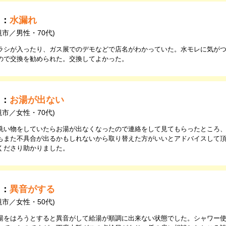
由：
水漏れ
槻市／男性・70代)
ラシが入ったり、ガス展でのデモなどで店名がわかっていた。水モレに気がつ
ので交換を勧められた。交換してよかった。
由：
お湯が出ない
槻市／女性・70代)
洗い物をしていたらお湯が出なくなったので連絡をして見てもらったところ
もまた不具合が出るかもしれないから取り替えた方がいいとアドバイスして
くださり助かりました。
由：
異音がする
槻市／女性・50代)
湯をはろうとすると異音がして給湯が順調に出来ない状態でした。シャワー