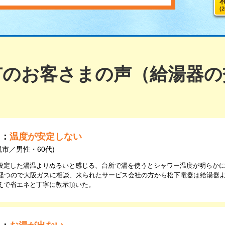
(
市のお客さまの声（給湯器の
由：
温度が安定しない
槻市／男性・60代)
設定した湯温よりぬるいと感じる、台所で湯を使うとシャワー温度が明らか
年経つので大阪ガスに相談、来られたサービス会社の方から松下電器は給湯器
えで省エネと丁寧に教示頂いた。