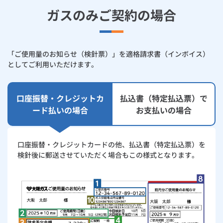
お手続き・サポート
まとめプラン紹介
ガスのみご契約の場合
一般料金
「大阪ガスの電気」が選ばれる理由
請求書（払込票）によるお支払い
工事・開通までの流れ
修理
キッチン
使用開始
ガスと電気の
の申込
リフォーム・リノベーション
お手続き一覧
ショールーム
Daigasコラム
「大阪ガスの都市ガス」への切り替えについて
電気料金メニュー
スマートフォンアプリによるお支払い
使用中止
ガスと電気の
の申込
通信速度測定
定額サービス
バス・洗面
故障診断
ガスコンロ
安心・安全
リフォーム・リノベーション
トップ
「ご使用量のお知らせ（検針票）」を適格請求書（インボイス）
お客さまサポート
としてご利用いただけます。
お手続きから使用開始までの流れ
お支払い窓口
総合TOP
業務用・産業用のお客さま
企業情報
リビング・空調
エラーコード診断
らく得リース
ガス炊飯器
ガス給湯器
便利・おトク
住ミカタ・リフォーム
住ミカタ・サービス
お問い合わせ
まとめプラン紹介
機器・修理お申込み
金融機関一覧
太陽光発電余剰電力買取サービス
口座振替・クレジットカ
払込書（特定払込票）で
発電・省エネ
取扱説明書を探す
らく得保証
ガスオーブン
ガス温水浴室暖房乾燥機
ガスファンヒーター
リノベーション「マイリノ」
ホームセキュリティ
スマイLINK
簡単プラン診断
ード払いの場合
お支払いの場合
「カワック・ミストカワック」
お支払い期限について
お引越しの手続き
インターネットのお申込み
警報器・消火器
お近くのガスのお店
ほっ得定額
レンジフード
ガス温水床暖房「ヌック」
エネファーム
みるぴこ
FitDish
乾太くん
支払証明書の発行について
口座振替・クレジットカードの他、払込書（特定払込票）を
食器洗い乾燥機
取替用ガスコンセント
太陽光発電
ぴこぴこ・スマぴこ・けむぴこ
検針後に郵送させていただく場合もこの様式となります。
めちゃとクーポン
ご使用量のお知らせ（検針票）の見方
ガスコード
蓄電池
消火器
プリゼロ
ガスのみご契約の場合
ガス栓の増設 プラスライン
スマイルーフ
関西おでかけ納税
ガス・電気をセットでご契約の場合