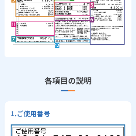
ルームエアコン
エコキュート
ハウスクリーニング
各項目の説明
1.ご使用番号