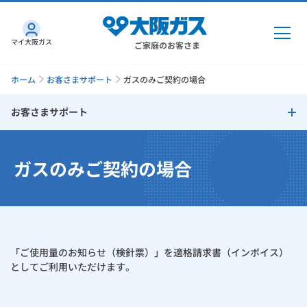
マイ大阪ガス
ご家庭のお客さま
ホーム
お客さまサポート
ガスのみご契約の場合
お客さまサポート
ガス・電気
お客さまサポート
ガスのみご契約の場合
ガス・電気
トップ
インターネット
お支払い方法
ガス
インターネット
トップ
口座振替によるお支払い
機器・修理
電気
ガス
トップ
「ご使用量のお知らせ（検針票）」を適格請求書（インボイス）
さすガねっとのメリット
クレジットカードによるお支払い
機器・修理
トップ
くらしのサービス
としてご利用いただけます。
GAS得プラン
電気
トップ
クレジットカード払いに関しての注意事項
料金プラン
機器
くらしのサービス
トップ