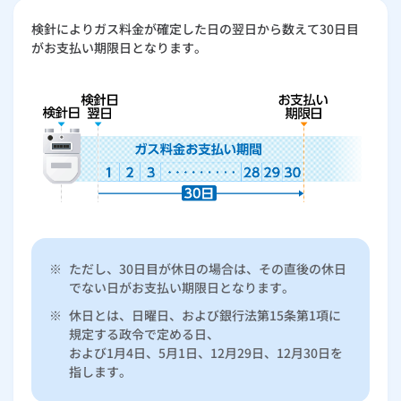
お手続き・サポート
まとめプラン紹介
一般料金
「大阪ガスの電気」が選ばれる理由
請求書（払込票）によるお支払い
検針によりガス料金が確定した日の翌日から数えて30日目
工事・開通までの流れ
修理
キッチン
使用開始
ガスと電気の
の申込
リフォーム・リノベーション
がお支払い期限日となります。
お手続き一覧
ショールーム
Daigasコラム
「大阪ガスの都市ガス」への切り替えについて
電気料金メニュー
スマートフォンアプリによるお支払い
使用中止
ガスと電気の
の申込
通信速度測定
定額サービス
バス・洗面
故障診断
ガスコンロ
安心・安全
リフォーム・リノベーション
トップ
お客さまサポート
お手続きから使用開始までの流れ
お支払い窓口
総合TOP
業務用・産業用のお客さま
企業情報
リビング・空調
エラーコード診断
らく得リース
ガス炊飯器
ガス給湯器
便利・おトク
住ミカタ・リフォーム
住ミカタ・サービス
お問い合わせ
まとめプラン紹介
機器・修理お申込み
金融機関一覧
太陽光発電余剰電力買取サービス
発電・省エネ
取扱説明書を探す
らく得保証
ガスオーブン
ガス温水浴室暖房乾燥機
ガスファンヒーター
リノベーション「マイリノ」
ホームセキュリティ
スマイLINK
簡単プラン診断
「カワック・ミストカワック」
お支払い期限について
お引越しの手続き
インターネットのお申込み
警報器・消火器
お近くのガスのお店
ほっ得定額
レンジフード
ガス温水床暖房「ヌック」
エネファーム
みるぴこ
FitDish
乾太くん
支払証明書の発行について
※
ただし、30日目が休日の場合は、その直後の休日
食器洗い乾燥機
取替用ガスコンセント
太陽光発電
ぴこぴこ・スマぴこ・けむぴこ
めちゃとクーポン
でない日がお支払い期限日となります。
ご使用量のお知らせ（検針票）の見方
※
休日とは、日曜日、および銀行法第15条第1項に
ガスコード
蓄電池
消火器
プリゼロ
規定する政令で定める日、
ガスのみご契約の場合
および1月4日、5月1日、12月29日、12月30日を
指します。
ガス栓の増設 プラスライン
スマイルーフ
関西おでかけ納税
ガス・電気をセットでご契約の場合