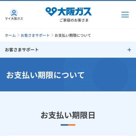
マイ大阪ガス
ご家庭のお客さま
ホーム
お客さまサポート
お支払い期限について
お客さまサポート
ガス・電気
お客さまサポート
お支払い期限について
ガス・電気
トップ
インターネット
お支払い方法
ガス
インターネット
トップ
口座振替によるお支払い
機器・修理
電気
ガス
トップ
お支払い期限日
さすガねっとのメリット
クレジットカードによるお支払い
機器・修理
トップ
くらしのサービス
GAS得プラン
電気
トップ
クレジットカード払いに関しての注意事項
料金プラン
機器
くらしのサービス
トップ