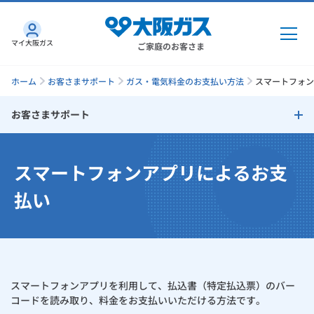
マイ大阪ガス
ご家庭のお客さま
ホーム
お客さまサポート
ガス・電気料金のお支払い方法
スマートフォン
お客さまサポート
ガス・電気
お客さまサポート
スマートフォンアプリによるお支
ガス・電気
トップ
インターネット
お支払い方法
払い
ガス
インターネット
トップ
口座振替によるお支払い
機器・修理
電気
ガス
トップ
さすガねっとのメリット
クレジットカードによるお支払い
機器・修理
トップ
くらしのサービス
スマートフォンアプリを利用して、払込書（特定払込票）のバー
GAS得プラン
電気
トップ
クレジットカード払いに関しての注意事項
料金プラン
コードを読み取り、料金をお支払いいただける方法です。
機器
くらしのサービス
トップ