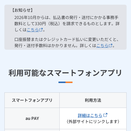
お手続き・サポート
まとめプラン紹介
一般料金
「大阪ガスの電気」が選ばれる理由
請求書（払込票）によるお支払い
工事・開通までの流れ
【お知らせ】
修理
キッチン
使用開始
ガスと電気の
の申込
リフォーム・リノベーション
お手続き一覧
2026年10月からは、払込書の発行・送付にかかる事務手
ショールーム
Daigasコラム
「大阪ガスの都市ガス」への切り替えについて
電気料金メニュー
数料として330円（税込）を請求できるものとします。詳
スマートフォンアプリによるお支払い
使用中止
ガスと電気の
の申込
通信速度測定
定額サービス
バス・洗面
故障診断
ガスコンロ
しくは
こちら
。
安心・安全
リフォーム・リノベーション
トップ
お客さまサポート
お手続きから使用開始までの流れ
お支払い窓口
口座振替またはクレジットカード払いに変更いただくと、
総合TOP
業務用・産業用のお客さま
企業情報
リビング・空調
エラーコード診断
らく得リース
ガス炊飯器
ガス給湯器
発行・送付手数料はかかりません。詳しくは
こちら
。
便利・おトク
住ミカタ・リフォーム
住ミカタ・サービス
お問い合わせ
まとめプラン紹介
機器・修理お申込み
金融機関一覧
太陽光発電余剰電力買取サービス
発電・省エネ
取扱説明書を探す
らく得保証
ガスオーブン
ガス温水浴室暖房乾燥機
ガスファンヒーター
リノベーション「マイリノ」
ホームセキュリティ
スマイLINK
簡単プラン診断
「カワック・ミストカワック」
お支払い期限について
利用可能なスマートフォンアプリ
お引越しの手続き
インターネットのお申込み
警報器・消火器
お近くのガスのお店
ほっ得定額
レンジフード
ガス温水床暖房「ヌック」
エネファーム
みるぴこ
FitDish
乾太くん
支払証明書の発行について
食器洗い乾燥機
取替用ガスコンセント
太陽光発電
ぴこぴこ・スマぴこ・けむぴこ
めちゃとクーポン
ご使用量のお知らせ（検針票）の見方
スマートフォンアプリ
利用方法
ガスコード
蓄電池
消火器
プリゼロ
ガスのみご契約の場合
詳細はこちら
au PAY
（外部サイトにリンクします）
ガス栓の増設 プラスライン
スマイルーフ
関西おでかけ納税
ガス・電気をセットでご契約の場合