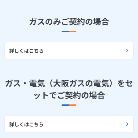
お手続き・サポート
まとめプラン紹介
一般料金
「大阪ガスの電気」が選ばれる理由
請求書（払込票）によるお支払い
工事・開通までの流れ
修理
キッチン
使用開始
ガスと電気の
の申込
リフォーム・リノベーション
お手続き一覧
ガスのみご契約の場合
ショールーム
Daigasコラム
「大阪ガスの都市ガス」への切り替えについて
電気料金メニュー
スマートフォンアプリによるお支払い
使用中止
ガスと電気の
の申込
通信速度測定
定額サービス
バス・洗面
故障診断
ガスコンロ
安心・安全
リフォーム・リノベーション
トップ
お客さまサポート
お手続きから使用開始までの流れ
お支払い窓口
総合TOP
業務用・産業用のお客さま
企業情報
リビング・空調
エラーコード診断
らく得リース
ガス炊飯器
ガス給湯器
便利・おトク
住ミカタ・リフォーム
住ミカタ・サービス
詳しくはこちら
お問い合わせ
まとめプラン紹介
機器・修理お申込み
金融機関一覧
太陽光発電余剰電力買取サービス
発電・省エネ
取扱説明書を探す
らく得保証
ガスオーブン
ガス温水浴室暖房乾燥機
ガスファンヒーター
リノベーション「マイリノ」
ホームセキュリティ
スマイLINK
簡単プラン診断
「カワック・ミストカワック」
お支払い期限について
お引越しの手続き
インターネットのお申込み
警報器・消火器
お近くのガスのお店
ほっ得定額
レンジフード
ガス温水床暖房「ヌック」
エネファーム
ガス・電気（大阪ガスの電気）をセ
みるぴこ
FitDish
乾太くん
支払証明書の発行について
ットでご契約の場合
食器洗い乾燥機
取替用ガスコンセント
太陽光発電
ぴこぴこ・スマぴこ・けむぴこ
めちゃとクーポン
ご使用量のお知らせ（検針票）の見方
ガスコード
蓄電池
消火器
プリゼロ
ガスのみご契約の場合
詳しくはこちら
ガス栓の増設 プラスライン
スマイルーフ
関西おでかけ納税
ガス・電気をセットでご契約の場合