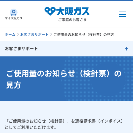
マイ大阪ガス
ご家庭のお客さま
ホーム
お客さまサポート
ご使用量のお知らせ（検針票）の見方
お客さまサポート
ガス・電気
お客さまサポート
ご使用量のお知らせ（検針票）の
ガス・電気
トップ
インターネット
お支払い方法
見方
ガス
インターネット
トップ
口座振替によるお支払い
機器・修理
電気
ガス
トップ
さすガねっとのメリット
クレジットカードによるお支払い
機器・修理
トップ
くらしのサービス
「ご使用量のお知らせ（検針票）」を適格請求書（インボイス）
GAS得プラン
電気
トップ
クレジットカード払いに関しての注意事項
料金プラン
としてご利用いただけます。
機器
くらしのサービス
トップ