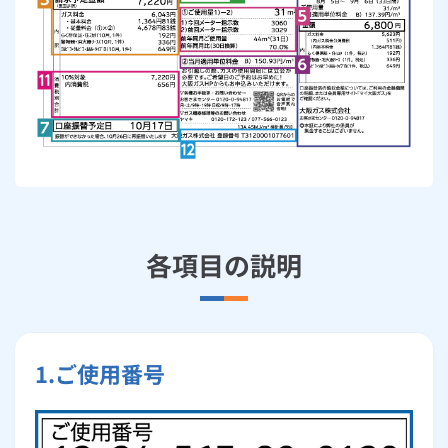
ルームエアコン
エコキュート
ハウスクリーニング
各項目の説明
1.ご使用番号