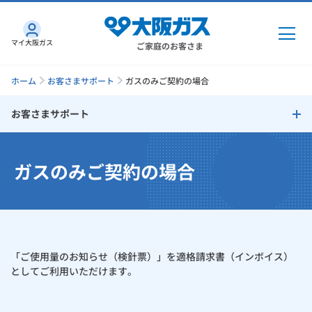
マイ大阪ガス
ご家庭のお客さま
ホーム
お客さまサポート
ガスのみご契約の場合
お客さまサポート
ガス・電気
お客さまサポート
ガスのみご契約の場合
ガス・電気
トップ
インターネット
お支払い方法
ガス
インターネット
トップ
口座振替によるお支払い
機器・修理
電気
ガス
トップ
「ご使用量のお知らせ（検針票）」を適格請求書（インボイス）
さすガねっとのメリット
クレジットカードによるお支払い
機器・修理
トップ
くらしのサービス
としてご利用いただけます。
GAS得プラン
電気
トップ
クレジットカード払いに関しての注意事項
料金プラン
機器
くらしのサービス
トップ