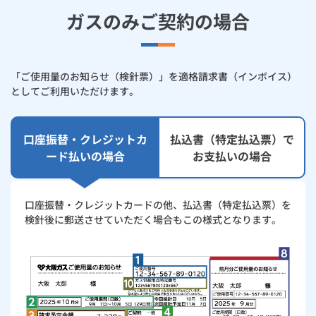
お手続き・サポート
まとめプラン紹介
ガスのみご契約の場合
一般料金
「大阪ガスの電気」が選ばれる理由
請求書（払込票）によるお支払い
工事・開通までの流れ
修理
キッチン
使用開始
ガスと電気の
の申込
リフォーム・リノベーション
お手続き一覧
ショールーム
Daigasコラム
「大阪ガスの都市ガス」への切り替えについて
電気料金メニュー
スマートフォンアプリによるお支払い
使用中止
ガスと電気の
の申込
通信速度測定
定額サービス
バス・洗面
故障診断
ガスコンロ
安心・安全
リフォーム・リノベーション
トップ
「ご使用量のお知らせ（検針票）」を適格請求書（インボイス）
お客さまサポート
としてご利用いただけます。
お手続きから使用開始までの流れ
お支払い窓口
総合TOP
業務用・産業用のお客さま
企業情報
リビング・空調
エラーコード診断
らく得リース
ガス炊飯器
ガス給湯器
便利・おトク
住ミカタ・リフォーム
住ミカタ・サービス
お問い合わせ
まとめプラン紹介
機器・修理お申込み
金融機関一覧
太陽光発電余剰電力買取サービス
口座振替・クレジットカ
払込書（特定払込票）で
発電・省エネ
取扱説明書を探す
らく得保証
ガスオーブン
ガス温水浴室暖房乾燥機
ガスファンヒーター
リノベーション「マイリノ」
ホームセキュリティ
スマイLINK
簡単プラン診断
ード払いの場合
お支払いの場合
「カワック・ミストカワック」
お支払い期限について
お引越しの手続き
インターネットのお申込み
警報器・消火器
お近くのガスのお店
ほっ得定額
レンジフード
ガス温水床暖房「ヌック」
エネファーム
みるぴこ
FitDish
乾太くん
支払証明書の発行について
口座振替・クレジットカードの他、払込書（特定払込票）を
食器洗い乾燥機
取替用ガスコンセント
太陽光発電
ぴこぴこ・スマぴこ・けむぴこ
検針後に郵送させていただく場合もこの様式となります。
めちゃとクーポン
ご使用量のお知らせ（検針票）の見方
ガスコード
蓄電池
消火器
プリゼロ
ガスのみご契約の場合
ガス栓の増設 プラスライン
スマイルーフ
関西おでかけ納税
ガス・電気をセットでご契約の場合