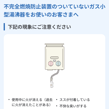
ガス設備調査
不完全燃焼防止装置のついていないガス小
ルームエアコン
エコキュート
ハウスクリーニング
型湯沸器をお使いのお客さまへ
ガスの供給停止から再開まで
下記の現象にご注意ください
各種見本
ガス料金等翌月合算制度
24時間 365日 安心・安全をサポート
使用中に火が消える（過去
ススが付着している
に火が消えたことがある）
不快な臭いがする