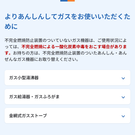
お手続き・サポート
まとめプラン紹介
一般料金
「大阪ガスの電気」が選ばれる理由
工事・開通までの流れ
修理
キッチン
使用開始
ガスと電気の
の申込
よりあんしんしてガスをお使いいただくた
給湯器の凍結について
リフォーム・リノベーション
お手続き一覧
ショールーム
Daigasコラム
「大阪ガスの都市ガス」への切り替えについて
電気料金メニュー
めに
使用中止
ガスと電気の
の申込
通信速度測定
定額サービス
バス・洗面
故障診断
ガスコンロ
ガス機器の正しい接続方法
安心・安全
リフォーム・リノベーション
トップ
お客さまサポート
お手続きから使用開始までの流れ
不完全燃焼防止装置のついていないガス機器は、ご使用状況によ
総合TOP
業務用・産業用のお客さま
企業情報
リビング・空調
エラーコード診断
らく得リース
ガス炊飯器
ガス給湯器
ガスもれに気づいたときは
っては、
不完全燃焼による一酸化炭素中毒をおこす場合がありま
便利・おトク
住ミカタ・リフォーム
住ミカタ・サービス
お問い合わせ
まとめプラン紹介
す。
お持ちの方は、不完全燃焼防止装置のついたあんしん・あん
機器・修理お申込み
太陽光発電余剰電力買取サービス
ぜんなガス機器にお取り替えください。
発電・省エネ
取扱説明書を探す
らく得保証
ガスオーブン
ガス温水浴室暖房乾燥機
ガスファンヒーター
ガス機器使用中に異常を感じたときは
リノベーション「マイリノ」
ホームセキュリティ
スマイLINK
簡単プラン診断
「カワック・ミストカワック」
お引越しの手続き
インターネットのお申込み
大阪ガスの保安活動
警報器・消火器
お近くのガスのお店
ほっ得定額
レンジフード
ガス温水床暖房「ヌック」
エネファーム
ガス小型湯沸器
みるぴこ
FitDish
乾太くん
ガス機器設置工事に関わる皆さまへ
食器洗い乾燥機
取替用ガスコンセント
太陽光発電
ぴこぴこ・スマぴこ・けむぴこ
めちゃとクーポン
ガス給湯器・ガスふろがま
お客さま資産の古いガス管の取り替えについて
ガスコード
蓄電池
消火器
プリゼロ
金網式ガスストーブ
ガス栓の増設と取り替え
ガス栓の増設 プラスライン
スマイルーフ
関西おでかけ納税