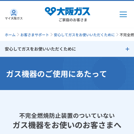
マイ大阪ガス
ご家庭のお客さま
ホーム
お客さまサポート
安心してガスをお使いいただくために
不完全燃
安心してガスをお使いいただくために
ガス・電気
安心してガスをお使いいただくために
ガス機器のご使用にあたって
ガス・電気
トップ
インターネット
ガスの種類について
ガス
インターネット
トップ
一酸化炭素中毒にご注意
機器・修理
電気
ガス
トップ
さすガねっとのメリット
不完全燃焼防止装置のついていないガス機器をお使いのお客さま
機器・修理
トップ
不完全燃焼防止装置のついていない
くらしのサービス
へ
ガス機器をお使いのお客さまへ
GAS得プラン
電気
トップ
料金プラン
機器
くらしのサービス
トップ
換気・点検のお願い