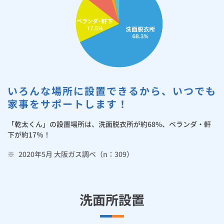
お手続き・サポート
まとめプラン紹介
一般料金
「大阪ガスの電気」が選ばれる理由
家計にもやさしくて安心
工事・開通までの流れ
修理
キッチン
使用開始
ガスと電気の
の申込
リフォーム・リノベーション
お手続き一覧
ショールーム
Daigasコラム
「大阪ガスの都市ガス」への切り替えについて
電気料金メニュー
かしこく便利な機能が充実
使用中止
ガスと電気の
の申込
通信速度測定
定額サービス
バス・洗面
故障診断
ガスコンロ
安心・安全
リフォーム・リノベーション
トップ
お客さまサポート
お手続きから使用開始までの流れ
お客さまの声
総合TOP
業務用・産業用のお客さま
企業情報
リビング・空調
エラーコード診断
らく得リース
ガス炊飯器
ガス給湯器
便利・おトク
住ミカタ・リフォーム
住ミカタ・サービス
お問い合わせ
まとめプラン紹介
いろんな場所に設置できるから、いつでも
機器・修理お申込み
スマートフォンアプリ機能で「乾太くん」がより快適に！
太陽光発電余剰電力買取サービス
発電・省エネ
取扱説明書を探す
らく得保証
ガスオーブン
ガス温水浴室暖房乾燥機
ガスファンヒーター
家事をサポートします！
リノベーション「マイリノ」
ホームセキュリティ
スマイLINK
簡単プラン診断
「カワック・ミストカワック」
「乾太くん」の設置場所は、洗面脱衣所が約68%、ベランダ・軒
お引越しの手続き
インターネットのお申込み
警報器・消火器
お近くのガスのお店
ほっ得定額
レンジフード
ガス温水床暖房「ヌック」
エネファーム
みるぴこ
FitDish
下が約17％！
乾太くん
※
2020年5月 大阪ガス調べ（n：309）
食器洗い乾燥機
取替用ガスコンセント
太陽光発電
ぴこぴこ・スマぴこ・けむぴこ
めちゃとクーポン
ガスコード
蓄電池
消火器
プリゼロ
洗面所設置
ガス栓の増設 プラスライン
スマイルーフ
関西おでかけ納税