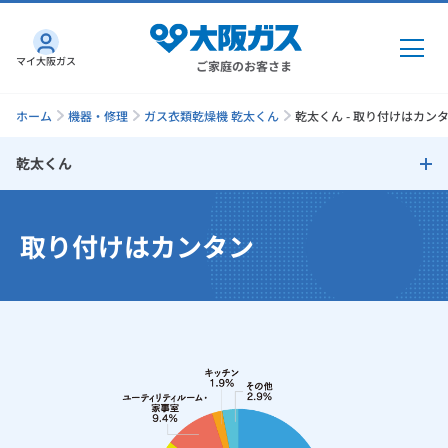
マイ大阪ガス
ご家庭のお客さま
ホーム
機器・修理
ガス衣類乾燥機 乾太くん
乾太くん - 取り付けはカンタ
乾太くん
ガス・電気
乾太くん
取り付けはカンタン
ガス・電気
トップ
インターネット
取り付けはカンタン
ガス
インターネット
トップ
すばやく乾くから、家事の時短に
機器・修理
電気
ガス
トップ
さすガねっとのメリット
ふっくらやわらかな仕上がり
機器・修理
トップ
くらしのサービス
GAS得プラン
電気
トップ
いつでも清潔・安心
料金プラン
機器
くらしのサービス
トップ