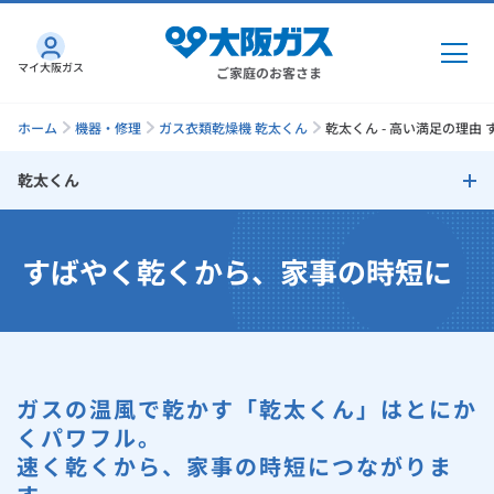
マイ大阪ガス
ご家庭のお客さま
ホーム
機器・修理
ガス衣類乾燥機 乾太くん
乾太くん - 高い満足の理由
乾太くん
ガス・電気
乾太くん
すばやく乾くから、家事の時短に
ガス・電気
トップ
インターネット
取り付けはカンタン
ガス
インターネット
トップ
すばやく乾くから、家事の時短に
機器・修理
電気
ガス
トップ
ガスの温風で乾かす「乾太くん」はとにか
さすガねっとのメリット
ふっくらやわらかな仕上がり
機器・修理
トップ
くらしのサービス
くパワフル。
速く乾くから、家事の時短につながりま
GAS得プラン
電気
トップ
いつでも清潔・安心
料金プラン
機器
くらしのサービス
トップ