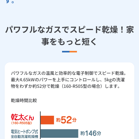
す。
お手続き・サポート
まとめプラン紹介
一般料金
「大阪ガスの電気」が選ばれる理由
家計にもやさしくて安心
工事・開通までの流れ
修理
キッチン
使用開始
ガスと電気の
の申込
リフォーム・リノベーション
お手続き一覧
ショールーム
Daigasコラム
「大阪ガスの都市ガス」への切り替えについて
電気料金メニュー
かしこく便利な機能が充実
使用中止
ガスと電気の
の申込
パワフルなガスでスピード乾燥！家
通信速度測定
定額サービス
バス・洗面
故障診断
ガスコンロ
安心・安全
リフォーム・リノベーション
トップ
お客さまサポート
事をもっと短く
お手続きから使用開始までの流れ
お客さまの声
総合TOP
業務用・産業用のお客さま
企業情報
リビング・空調
エラーコード診断
らく得リース
ガス炊飯器
ガス給湯器
便利・おトク
住ミカタ・リフォーム
住ミカタ・サービス
お問い合わせ
まとめプラン紹介
機器・修理お申込み
スマートフォンアプリ機能で「乾太くん」がより快適に！
太陽光発電余剰電力買取サービス
発電・省エネ
取扱説明書を探す
らく得保証
ガスオーブン
ガス温水浴室暖房乾燥機
ガスファンヒーター
リノベーション「マイリノ」
ホームセキュリティ
スマイLINK
簡単プラン診断
「カワック・ミストカワック」
パワフルなガスの温風と効率的な電子制御でスピード乾燥。
お引越しの手続き
インターネットのお申込み
最大4.65kWのパワーを上手にコントロールし、5kgの洗濯
警報器・消火器
お近くのガスのお店
ほっ得定額
レンジフード
ガス温水床暖房「ヌック」
エネファーム
みるぴこ
FitDish
物をわずか約52分で乾燥（160-R505型の場合）します。
乾太くん
食器洗い乾燥機
取替用ガスコンセント
太陽光発電
ぴこぴこ・スマぴこ・けむぴこ
めちゃとクーポン
乾燥時間比較
ガスコード
蓄電池
消火器
プリゼロ
ガス栓の増設 プラスライン
スマイルーフ
関西おでかけ納税