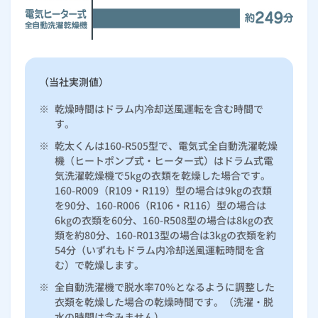
ルームエアコン
エコキュート
ハウスクリーニング
（当社実測値）
※
乾燥時間はドラム内冷却送風運転を含む時間で
す。
※
乾太くんは160-R505型で、電気式全自動洗濯乾燥
機（ヒートポンプ式・ヒーター式）はドラム式電
気洗濯乾燥機で5kgの衣類を乾燥した場合です。
160-R009（R109・R119）型の場合は9kgの衣類
を90分、160-R006（R106・R116）型の場合は
6kgの衣類を60分、160-R508型の場合は8kgの衣
類を約80分、160-R013型の場合は3kgの衣類を約
54分（いずれもドラム内冷却送風運転時間を含
む）で乾燥します。
※
全自動洗濯機で脱水率70％となるように調整した
衣類を乾燥した場合の乾燥時間です。（洗濯・脱
水の時間は含みません）