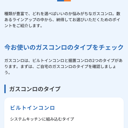
お手続き・サポート
まとめプラン紹介
一般料金
「大阪ガスの電気」が選ばれる理由
安心・安全機能
工事・開通までの流れ
修理
キッチン
使用開始
ガスと電気の
の申込
種類が豊富で、どれを選べばいいのか悩みがちなガスコンロ。数
リフォーム・リノベーション
お手続き一覧
あるラインアップの中から、納得してお選びいただくためのポイ
ショールーム
Daigasコラム
「大阪ガスの都市ガス」への切り替えについて
電気料金メニュー
「くらしにコンロ」アプリ
使用中止
ガスと電気の
の申込
通信速度測定
ントをご紹介します。
定額サービス
バス・洗面
故障診断
ガスコンロ
安心・安全
リフォーム・リノベーション
トップ
お客さまサポート
お手続きから使用開始までの流れ
ガスコンロの買い替えタイミング
総合TOP
業務用・産業用のお客さま
企業情報
リビング・空調
エラーコード診断
らく得リース
ガス炊飯器
ガス給湯器
便利・おトク
住ミカタ・リフォーム
住ミカタ・サービス
今お使いのガスコンロのタイプをチェック
お問い合わせ
まとめプラン紹介
機器・修理お申込み
ガスコンロの種類と選び方
太陽光発電余剰電力買取サービス
発電・省エネ
取扱説明書を探す
らく得保証
ガスオーブン
ガス温水浴室暖房乾燥機
ガスファンヒーター
リノベーション「マイリノ」
ホームセキュリティ
スマイLINK
ガスコンロは、ビルトインコンロと据置コンロの2つのタイプがあ
簡単プラン診断
「カワック・ミストカワック」
ります。まずは、ご自宅のガスコンロのタイプを確認しましょ
交換の流れ
お引越しの手続き
う。
インターネットのお申込み
警報器・消火器
お近くのガスのお店
ほっ得定額
レンジフード
ガス温水床暖房「ヌック」
エネファーム
みるぴこ
FitDish
乾太くん
ガスコンロと一緒にキッチンを新しく！
ガスコンロのタイプ
食器洗い乾燥機
取替用ガスコンセント
太陽光発電
ぴこぴこ・スマぴこ・けむぴこ
めちゃとクーポン
予算に合わせてご提案
ガスコード
蓄電池
消火器
プリゼロ
ビルトインコンロ
よくあるご質問
システムキッチンに組み込むタイプ
ガス栓の増設 プラスライン
スマイルーフ
関西おでかけ納税
お客さまの声