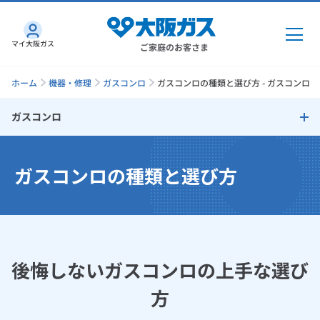
マイ大阪ガス
ご家庭のお客さま
ホーム
機器・修理
ガスコンロ
ガスコンロの種類と選び方 - ガスコンロ
ガスコンロ
ガス・電気
ガスコンロ
ガスコンロの種類と選び方
ガス・電気
トップ
インターネット
ガス火の高火力
ガス
インターネット
トップ
グリルを活用した調理
機器・修理
電気
ガス
トップ
後悔しないガスコンロの上手な選び
さすガねっとのメリット
便利機能
機器・修理
トップ
くらしのサービス
方
GAS得プラン
電気
トップ
お手入れ性
料金プラン
機器
くらしのサービス
トップ