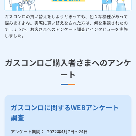
お手続き・サポート
まとめプラン紹介
一般料金
「大阪ガスの電気」が選ばれる理由
安心・安全機能
工事・開通までの流れ
修理
キッチン
使用開始
ガスと電気の
の申込
リフォーム・リノベーション
ガスコンロの買い替えをしようと思っても、色々な機種があって
お手続き一覧
悩みますよね。実際に買い替えをされた方は、何を重視されたの
ショールーム
Daigasコラム
「大阪ガスの都市ガス」への切り替えについて
電気料金メニュー
「くらしにコンロ」アプリ
使用中止
ガスと電気の
の申込
通信速度測定
定額サービス
バス・洗面
故障診断
ガスコンロ
でしょうか。お客さまへのアンケート調査とインタビューを実施
安心・安全
リフォーム・リノベーション
トップ
お客さまサポート
しました。
お手続きから使用開始までの流れ
ガスコンロの買い替えタイミング
総合TOP
業務用・産業用のお客さま
企業情報
リビング・空調
エラーコード診断
らく得リース
ガス炊飯器
ガス給湯器
便利・おトク
住ミカタ・リフォーム
住ミカタ・サービス
お問い合わせ
まとめプラン紹介
機器・修理お申込み
ガスコンロの種類と選び方
太陽光発電余剰電力買取サービス
ガスコンロご購入者さまへのアンケ
発電・省エネ
取扱説明書を探す
らく得保証
ガスオーブン
ガス温水浴室暖房乾燥機
ガスファンヒーター
リノベーション「マイリノ」
ホームセキュリティ
スマイLINK
簡単プラン診断
「カワック・ミストカワック」
ート
交換の流れ
お引越しの手続き
インターネットのお申込み
警報器・消火器
お近くのガスのお店
ほっ得定額
レンジフード
ガス温水床暖房「ヌック」
エネファーム
みるぴこ
FitDish
乾太くん
ガスコンロと一緒にキッチンを新しく！
食器洗い乾燥機
取替用ガスコンセント
太陽光発電
ぴこぴこ・スマぴこ・けむぴこ
めちゃとクーポン
予算に合わせてご提案
ガスコンロに関するWEBアンケート
ガスコード
蓄電池
消火器
プリゼロ
調査
よくあるご質問
ガス栓の増設 プラスライン
スマイルーフ
関西おでかけ納税
アンケート期間：
2022年4月7日～24日
お客さまの声