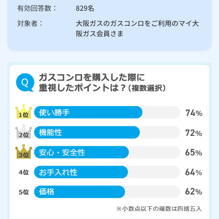
有効回答数：
829名
ルームエアコン
エコキュート
ハウスクリーニング
対象者：
大阪ガスのガスコンロをご利用のマイ大
選ばれるには理由がある 大阪ガスのコンロ
阪ガス会員さま