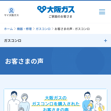
マイ大阪ガス
ご家庭のお客さま
ホーム
機器・修理
ガスコンロ
お客さまの声 - ガスコンロ
ガスコンロ
ガス・電気
ガスコンロ
お客さまの声
ガス・電気
トップ
インターネット
ガス火の高火力
ガス
インターネット
トップ
グリルを活用した調理
機器・修理
電気
ガス
トップ
さすガねっとのメリット
便利機能
機器・修理
トップ
くらしのサービス
GAS得プラン
電気
トップ
お手入れ性
料金プラン
機器
くらしのサービス
トップ