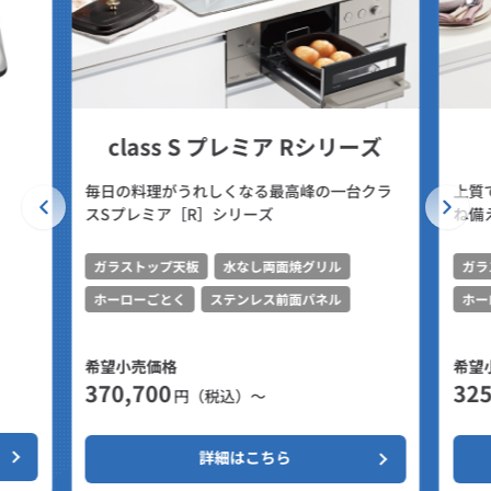
class S プレミア Rシリーズ
毎日の料理がうれしくなる最高峰の一台クラ
上質
スSプレミア［R］シリーズ
ね備
ガラストップ天板
水なし両面焼グリル
ガラ
ホーローごとく
ステンレス前面パネル
ホー
希望小売価格
希望
370,700
325
円（税込）～
詳細はこちら