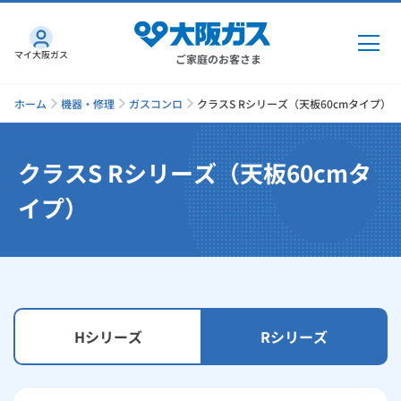
マイ大阪ガス
ご家庭のお客さま
ホーム
機器・修理
ガスコンロ
クラスS Rシリーズ（天板60cmタイプ）
クラスS Rシリーズ（天板60cmタ
ガス・電気
イプ）
ガス・電気
トップ
インターネット
ガス
インターネット
トップ
機器・修理
電気
ガス
トップ
さすガねっとのメリット
Hシリーズ
Rシリーズ
機器・修理
トップ
くらしのサービス
GAS得プラン
電気
トップ
料金プラン
機器
くらしのサービス
トップ