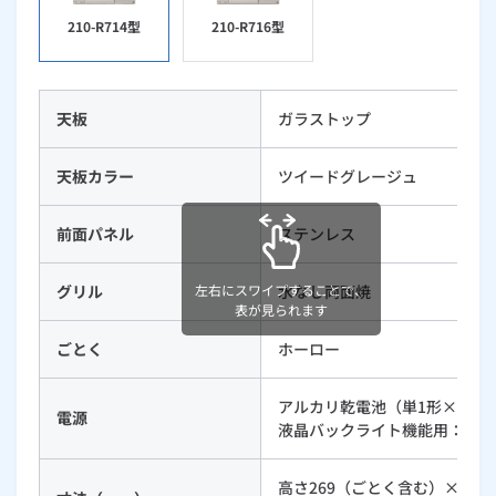
210-R714型
210-R716型
天板
ガラストップ
天板カラー
ツイードグレージュ
前面パネル
ステンレス
グリル
水なし両面焼
左右にスワイプすることで、
表が見られます
ごとく
ホーロー
アルカリ乾電池（単1形×2）
電源
液晶バックライト機能用：アル
高さ269（ごとく含む）×幅59