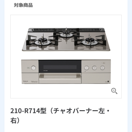
お手続き・サポート
まとめプラン紹介
一般料金
「大阪ガスの電気」が選ばれる理由
工事・開通までの流れ
修理
キッチン
使用開始
ガスと電気の
の申込
リフォーム・リノベーション
お手続き一覧
ショールーム
Daigasコラム
「大阪ガスの都市ガス」への切り替えについて
電気料金メニュー
使用中止
ガスと電気の
の申込
通信速度測定
定額サービス
バス・洗面
故障診断
ガスコンロ
安心・安全
リフォーム・リノベーション
トップ
お客さまサポート
お手続きから使用開始までの流れ
総合TOP
業務用・産業用のお客さま
企業情報
リビング・空調
エラーコード診断
らく得リース
ガス炊飯器
ガス給湯器
便利・おトク
住ミカタ・リフォーム
住ミカタ・サービス
お問い合わせ
まとめプラン紹介
機器・修理お申込み
太陽光発電余剰電力買取サービス
発電・省エネ
取扱説明書を探す
らく得保証
ガスオーブン
ガス温水浴室暖房乾燥機
ガスファンヒーター
リノベーション「マイリノ」
ホームセキュリティ
スマイLINK
簡単プラン診断
「カワック・ミストカワック」
お引越しの手続き
インターネットのお申込み
警報器・消火器
お近くのガスのお店
ほっ得定額
レンジフード
ガス温水床暖房「ヌック」
エネファーム
みるぴこ
FitDish
乾太くん
食器洗い乾燥機
取替用ガスコンセント
太陽光発電
ぴこぴこ・スマぴこ・けむぴこ
めちゃとクーポン
ガスコード
蓄電池
消火器
210-R714型（チャオバーナー左・
プリゼロ
右）
ガス栓の増設 プラスライン
スマイルーフ
関西おでかけ納税