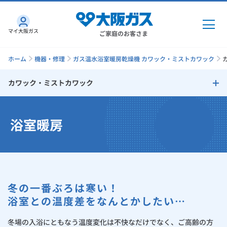
マイ大阪ガス
ご家庭のお客さま
ホーム
機器・修理
ガス温水浴室暖房乾燥機 カワック・ミストカワック
カワック・ミストカワック
ガス・電気
カワック・ミストカワック
浴室暖房
ガス・電気
トップ
インターネット
主な特長・機能 浴室乾燥
ガス
インターネット
トップ
主な特長・機能 浴室暖房
機器・修理
電気
ガス
トップ
冬の一番ぶろは寒い！
さすガねっとのメリット
主な特長・機能 さわやか涼風運転
機器・修理
トップ
くらしのサービス
浴室との温度差をなんとかしたい…
GAS得プラン
電気
トップ
主な特長・機能 衣類乾燥
料金プラン
機器
冬場の入浴にともなう温度変化は不快なだけでなく、ご高齢の方
くらしのサービス
トップ