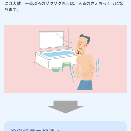
お手続き・サポート
まとめプラン紹介
には大敵。一番ぶろのゾクゾク冷えは、入るのさえおっくうにな
一般料金
「大阪ガスの電気」が選ばれる理由
主な特長・機能 ミストサウナ
ります。
工事・開通までの流れ
修理
キッチン
使用開始
ガスと電気の
の申込
リフォーム・リノベーション
お手続き一覧
ショールーム
Daigasコラム
「大阪ガスの都市ガス」への切り替えについて
電気料金メニュー
主な特長・機能 スマホで便利に遠隔操作 ツナガルde機能の特長
使用中止
ガスと電気の
の申込
通信速度測定
定額サービス
バス・洗面
故障診断
ガスコンロ
安心・安全
リフォーム・リノベーション
トップ
お客さまサポート
お手続きから使用開始までの流れ
主な特長・機能 キレイ運転
総合TOP
業務用・産業用のお客さま
企業情報
リビング・空調
エラーコード診断
らく得リース
ガス炊飯器
ガス給湯器
便利・おトク
住ミカタ・リフォーム
住ミカタ・サービス
お問い合わせ
まとめプラン紹介
機器・修理お申込み
カワックご利用のお客さまにアンケート
太陽光発電余剰電力買取サービス
発電・省エネ
取扱説明書を探す
らく得保証
ガスオーブン
ガス温水浴室暖房乾燥機
ガスファンヒーター
リノベーション「マイリノ」
ホームセキュリティ
スマイLINK
簡単プラン診断
「カワック・ミストカワック」
ととのう、ミスト
お引越しの手続き
インターネットのお申込み
警報器・消火器
お近くのガスのお店
ほっ得定額
レンジフード
ガス温水床暖房「ヌック」
エネファーム
みるぴこ
FitDish
乾太くん
食器洗い乾燥機
取替用ガスコンセント
太陽光発電
ぴこぴこ・スマぴこ・けむぴこ
めちゃとクーポン
ガスコード
蓄電池
消火器
プリゼロ
ガス栓の増設 プラスライン
スマイルーフ
関西おでかけ納税