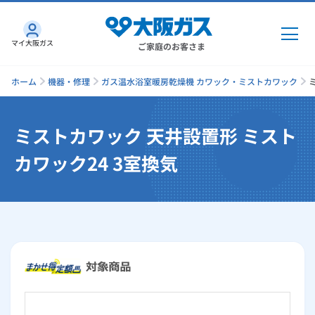
マイ大阪ガス
ご家庭のお客さま
ホーム
機器・修理
ガス温水浴室暖房乾燥機 カワック・ミストカワック
ミストカワック 天井設置形 ミスト
ガス・電気
カワック24 3室換気
ガス・電気
トップ
インターネット
ガス
インターネット
トップ
機器・修理
電気
ガス
トップ
さすガねっとのメリット
機器・修理
トップ
くらしのサービス
GAS得プラン
電気
トップ
料金プラン
機器
くらしのサービス
トップ