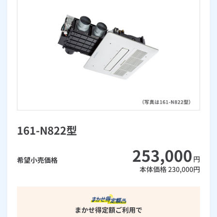
お手続き・サポート
まとめプラン紹介
一般料金
「大阪ガスの電気」が選ばれる理由
工事・開通までの流れ
修理
キッチン
使用開始
ガスと電気の
の申込
リフォーム・リノベーション
お手続き一覧
ショールーム
Daigasコラム
「大阪ガスの都市ガス」への切り替えについて
電気料金メニュー
使用中止
ガスと電気の
の申込
通信速度測定
定額サービス
バス・洗面
故障診断
ガスコンロ
安心・安全
リフォーム・リノベーション
トップ
お客さまサポート
お手続きから使用開始までの流れ
総合TOP
業務用・産業用のお客さま
企業情報
リビング・空調
エラーコード診断
らく得リース
ガス炊飯器
ガス給湯器
便利・おトク
住ミカタ・リフォーム
住ミカタ・サービス
お問い合わせ
まとめプラン紹介
機器・修理お申込み
太陽光発電余剰電力買取サービス
発電・省エネ
取扱説明書を探す
らく得保証
ガスオーブン
ガス温水浴室暖房乾燥機
ガスファンヒーター
リノベーション「マイリノ」
ホームセキュリティ
スマイLINK
簡単プラン診断
「カワック・ミストカワック」
お引越しの手続き
インターネットのお申込み
警報器・消火器
お近くのガスのお店
ほっ得定額
レンジフード
ガス温水床暖房「ヌック」
エネファーム
161-N822型
みるぴこ
FitDish
乾太くん
253,000
食器洗い乾燥機
取替用ガスコンセント
太陽光発電
ぴこぴこ・スマぴこ・けむぴこ
めちゃとクーポン
円
希望小売価格
本体価格
230,000
円
ガスコード
蓄電池
消火器
プリゼロ
ガス栓の増設 プラスライン
スマイルーフ
関西おでかけ納税
まかせ得定額
ご利用で