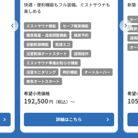
快適・便利機能もフル装備。ミストサウナも
新築
楽しめる
セー
ミストサウナ機能
セーブ暖房機能
暖房
暖房風量・温度調整機能
暖房予約
遠隔
自動乾燥機能
乾燥エコ
オー
浴室乾燥オートスタート
遠隔操作
ミストサウナ準備お知らせ機能
浴室モニタリング
時計機能
オートルーバー
換気オートスタート
希望小売価格
希望
192,500
105
円（税込）～
詳細はこちら