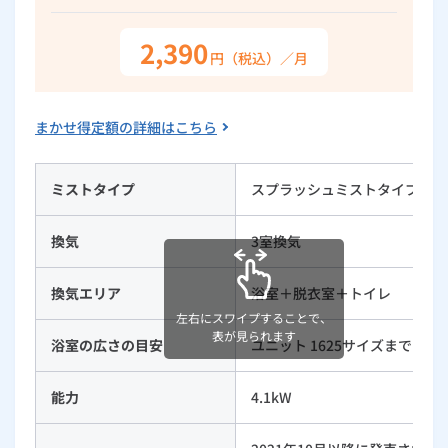
ルームエアコン
エコキュート
ハウスクリーニング
2,390
円（税込）／月
まかせ得定額の詳細はこちら
ミストタイプ
スプラッシュミストタイプ
換気
3室換気
換気エリア
浴室＋脱衣室＋トイレ
左右にスワイプすることで、
表が見られます
浴室の広さの目安
ユニット 1625サイズまで
能力
4.1kW