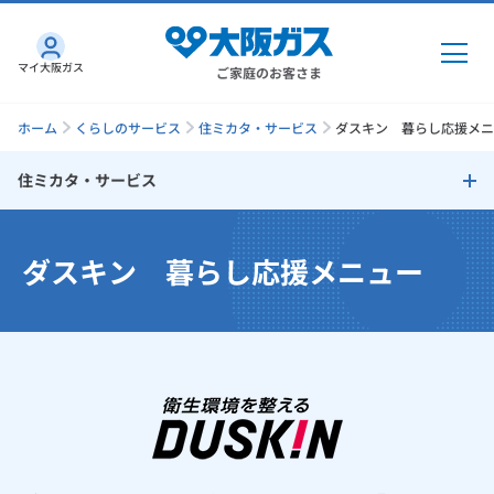
マイ大阪ガス
ご家庭のお客さま
ホーム
くらしのサービス
住ミカタ・サービス
ダスキン 暮らし応援メニュ
住ミカタ・サービス
ガス・電気
住ミカタ・サービス
ダスキン 暮らし応援メニュー
ガス・電気
トップ
インターネット
ガス機器修理
ガス
インターネット
トップ
水まわり修理
機器・修理
電気
ガス
トップ
さすガねっとのメリット
住まいの修理
機器・修理
トップ
くらしのサービス
GAS得プラン
電気
トップ
エアコン修理
料金プラン
機器
くらしのサービス
トップ