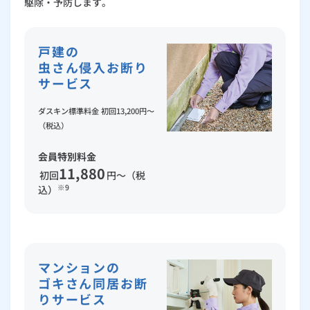
駆除・予防します。
戸建の
虫さん侵入お断り
サービス
ダスキン標準料金 初回13,200円～
（税込）
会員特別料金
11,880
初回
円～（税
※9
込）
マンションの
ゴキさん同居お断
りサービス