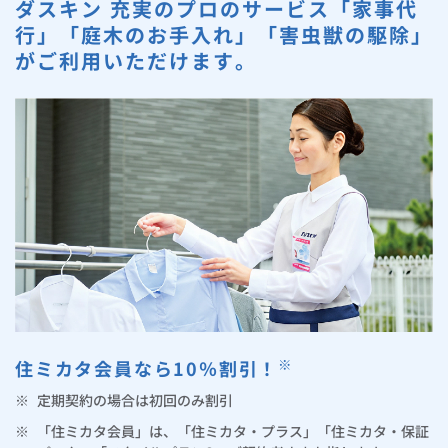
お手続き・サポート
ダスキン 充実のプロのサービス「家事代
まとめプラン紹介
一般料金
「大阪ガスの電気」が選ばれる理由
パソコン・IoT機器トラブル対応（通信駆けつけサービス）
行」「庭木のお手入れ」「害虫獣の駆除」
工事・開通までの流れ
修理
キッチン
使用開始
ガスと電気の
の申込
リフォーム・リノベーション
がご利用いただけます。
お手続き一覧
ショールーム
Daigasコラム
「大阪ガスの都市ガス」への切り替えについて
電気料金メニュー
ダスキン 暮らし応援メニュー
使用中止
ガスと電気の
の申込
通信速度測定
定額サービス
バス・洗面
故障診断
ガスコンロ
安心・安全
リフォーム・リノベーション
トップ
お客さまサポート
お手続きから使用開始までの流れ
通信駆けつけサービスに関する注意事項
総合TOP
業務用・産業用のお客さま
企業情報
リビング・空調
エラーコード診断
らく得リース
ガス炊飯器
ガス給湯器
便利・おトク
住ミカタ・リフォーム
住ミカタ・サービス
お問い合わせ
まとめプラン紹介
機器・修理お申込み
住ミカタ・プラス
太陽光発電余剰電力買取サービス
発電・省エネ
取扱説明書を探す
らく得保証
ガスオーブン
ガス温水浴室暖房乾燥機
ガスファンヒーター
リノベーション「マイリノ」
ホームセキュリティ
スマイLINK
簡単プラン診断
「カワック・ミストカワック」
住ミカタ・プラス 水まわりチェックに関する注意事項
お引越しの手続き
インターネットのお申込み
警報器・消火器
お近くのガスのお店
ほっ得定額
レンジフード
ガス温水床暖房「ヌック」
エネファーム
みるぴこ
FitDish
乾太くん
住ミカタ・プラス お手入れサービスに関する注意事項
食器洗い乾燥機
取替用ガスコンセント
太陽光発電
ぴこぴこ・スマぴこ・けむぴこ
めちゃとクーポン
住ミカタ・プラス ガス機器チェックに関する注意事項
※
ガスコード
蓄電池
消火器
住ミカタ会員なら10％割引！
プリゼロ
住ミカタ・保証パック
※
定期契約の場合は初回のみ割引
ガス栓の増設 プラスライン
スマイルーフ
関西おでかけ納税
※
「住ミカタ会員」は、「住ミカタ・プラス」「住ミカタ・保証
防災