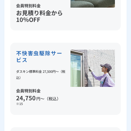
会員特別料金
お見積り料金から
10％OFF
不快害虫駆除サー
ビス
ダスキン標準料金 27,500円～（税
込）
会員特別料金
24,750
円～（税込）
※15