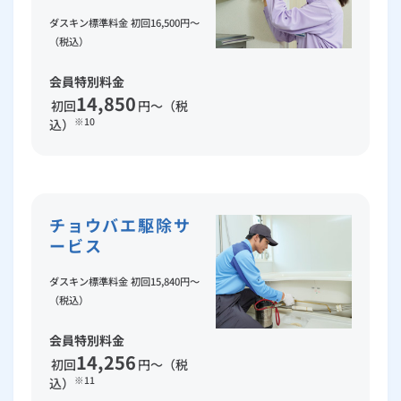
ダスキン標準料金 初回16,500円～
（税込）
会員特別料金
14,850
初回
円～（税
※10
込）
チョウバエ駆除サ
ービス
ダスキン標準料金 初回15,840円～
（税込）
会員特別料金
14,256
初回
円～（税
※11
込）