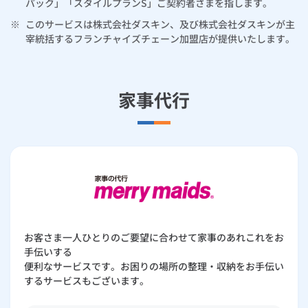
パック」「スタイルプランS」ご契約者さまを指します。
ルームエアコン
エコキュート
ハウスクリーニング
※
このサービスは株式会社ダスキン、及び株式会社ダスキンが主
避難グッズ
宰統括するフランチャイズチェーン加盟店が提供いたします。
防犯
家事代行
その他サービス
優待・割引サービス
ご利用規約
お客さま一人ひとりのご要望に合わせて家事のあれこれをお
手伝いする
便利なサービスです。お困りの場所の整理・収納をお手伝い
するサービスもございます。