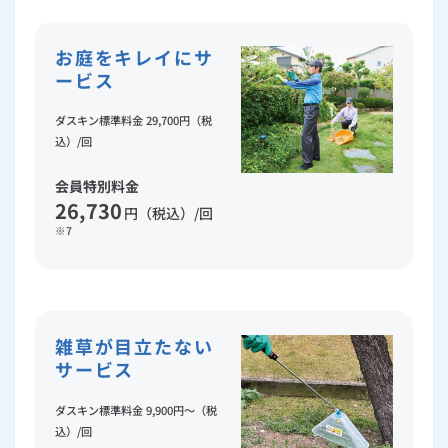
お庭をキレイにサ
ービス
ダスキン標準料金 29,700円（税
込）/回
会員特別料金
26,730
円（税込）/回
※7
雑草が目立たない
サービス
ダスキン標準料金 9,900円～（税
込）/回