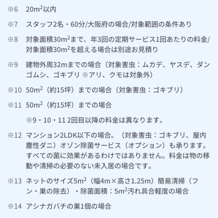
2
※6
20m
以内
※7
スタッフ2名・60分/大阪府の場合/対象範囲の条件あり
2
※8
対象面積30m
まで、年3回の定期サービス1回あたりの料金/
2
対象面積30m
を超える場合は別途お見積り
※9
建物外周32mまでの場合（対象害虫：ムカデ、ヤスデ、ダン
ゴムシ、ゴキブリ ※アリ、クモは対象外）
2
※10
50m
（約15坪）までの場合（対象害虫：ゴキブリ）
2
※11
50m
（約15坪）までの場合
※9・10・11 2回目以降の料金は異なります。
※12
マンション2LDK以下の場合。（対象害虫：ゴキブリ、屋内
塵性ダニ）オゾン除菌サービス（オプション）も承ります。
すべての菌に効果があるわけではありません。料金は物の移
動や清掃の必要のない未入居の場合です。
2
※13
ネットのサイズ5m
（幅4m×高さ1.25m）簡易清掃（フ
2
ン・巣の除去）・除菌面積：5m
汚れ具合軽度の場合
※14
アシナガバチの巣1個の場合