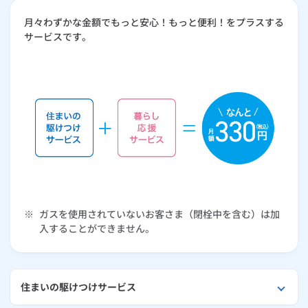
お手続き・サポート
まとめプラン紹介
一般料金
「大阪ガスの電気」が選ばれる理由
パソコン・IoT機器トラブル対応（通信駆けつけサービス）
月々わずかな金額でもっと安心！もっと便利！をプラスする
工事・開通までの流れ
修理
キッチン
使用開始
ガスと電気の
の申込
リフォーム・リノベーション
サービスです。
お手続き一覧
ショールーム
Daigasコラム
「大阪ガスの都市ガス」への切り替えについて
電気料金メニュー
ダスキン 暮らし応援メニュー
使用中止
ガスと電気の
の申込
通信速度測定
定額サービス
バス・洗面
故障診断
ガスコンロ
安心・安全
リフォーム・リノベーション
トップ
お客さまサポート
お手続きから使用開始までの流れ
通信駆けつけサービスに関する注意事項
総合TOP
業務用・産業用のお客さま
企業情報
リビング・空調
エラーコード診断
らく得リース
ガス炊飯器
ガス給湯器
便利・おトク
住ミカタ・リフォーム
住ミカタ・サービス
お問い合わせ
まとめプラン紹介
機器・修理お申込み
住ミカタ・プラス
太陽光発電余剰電力買取サービス
発電・省エネ
取扱説明書を探す
らく得保証
ガスオーブン
ガス温水浴室暖房乾燥機
ガスファンヒーター
リノベーション「マイリノ」
ホームセキュリティ
スマイLINK
簡単プラン診断
「カワック・ミストカワック」
住ミカタ・プラス 水まわりチェックに関する注意事項
お引越しの手続き
インターネットのお申込み
警報器・消火器
お近くのガスのお店
ほっ得定額
レンジフード
ガス温水床暖房「ヌック」
エネファーム
みるぴこ
FitDish
乾太くん
住ミカタ・プラス お手入れサービスに関する注意事項
食器洗い乾燥機
取替用ガスコンセント
太陽光発電
ぴこぴこ・スマぴこ・けむぴこ
※
ガスを使用されていないお客さま（閉栓中を含む）は加
めちゃとクーポン
入することができません。
住ミカタ・プラス ガス機器チェックに関する注意事項
ガスコード
蓄電池
消火器
プリゼロ
住ミカタ・保証パック
住まいの駆けつけサービス
ガス栓の増設 プラスライン
スマイルーフ
関西おでかけ納税
防災