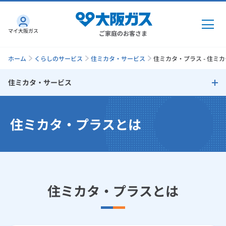
マイ大阪ガス
ご家庭のお客さま
ホーム
くらしのサービス
住ミカタ・サービス
住ミカタ・プラス - 住ミ
住ミカタ・サービス
ガス・電気
住ミカタ・サービス
住ミカタ・プラスとは
ガス・電気
トップ
インターネット
ガス機器修理
ガス
インターネット
トップ
水まわり修理
機器・修理
電気
ガス
トップ
住ミカタ・プラスとは
さすガねっとのメリット
住まいの修理
機器・修理
トップ
くらしのサービス
GAS得プラン
電気
トップ
エアコン修理
料金プラン
機器
くらしのサービス
トップ