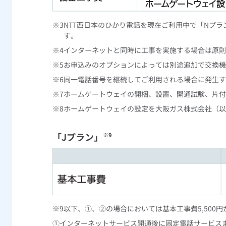
※3
NTT西日本のひかり電話を現在ご利用中で「Nプ
す。
※4
インターネットと同時に工事を実施する場合は原則
※5
お申込みのオプションによっては別途追加で交換機
※6
同一電話番号を継続してご利用される場合に発生す
※7
ホームゲートウェイの開梱、設置、開通試験、片付
※8
ホームゲートウェイの設定を大阪ガス株式会社（以
「Jプラン」
※9
※9
以下、①、②の場合においては基本工事費5,500
①
インターネットサービス開通後に固定電話サービス