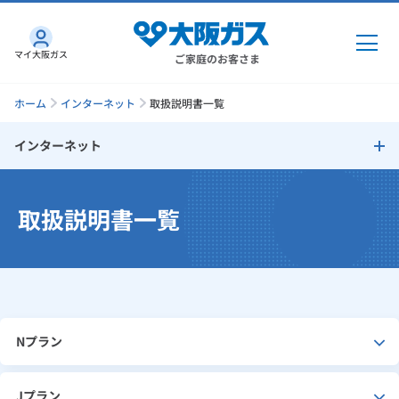
マイ大阪ガス
ご家庭のお客さま
ホーム
インターネット
取扱説明書一覧
インターネット
ガス・電気
インターネットトップ
取扱説明書一覧
ガス・電気
トップ
インターネット
さすガねっとのメリット
ガス
インターネット
トップ
料金プラン
機器・修理
電気
ガス
トップ
さすガねっとのメリット
工事・開通までの流れ
機器・修理
トップ
Nプラン
くらしのサービス
GAS得プラン
電気
トップ
注意事項
料金プラン
機器
くらしのサービス
トップ
Jプラン