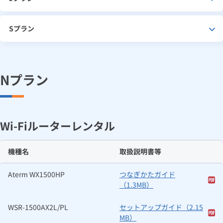
お手続き・サポート
まとめプラン紹介
一般料金
「大阪ガスの電気」が選ばれる理由
ユニバーサルサービス料・ブロードバンドユニバーサルサービス
工事・開通までの流れ
修理
キッチン
使用開始
ガスと電気の
の申込
料・電話リレーサービス料
リフォーム・リノベーション
お手続き一覧
Sプラン
ショールーム
Daigasコラム
「大阪ガスの都市ガス」への切り替えについて
電気料金メニュー
使用中止
ガスと電気の
の申込
通信速度測定
定額サービス
バス・洗面
故障診断
ガスコンロ
メールサービス
安心・安全
リフォーム・リノベーション
トップ
お客さまサポート
お手続きから使用開始までの流れ
総合TOP
業務用・産業用のお客さま
企業情報
リビング・空調
エラーコード診断
らく得リース
ガス炊飯器
ガス給湯器
Nプラン
電気通信サービスに関する契約約款・重要事項説明書 一覧
便利・おトク
住ミカタ・リフォーム
住ミカタ・サービス
お問い合わせ
まとめプラン紹介
機器・修理お申込み
太陽光発電余剰電力買取サービス
発電・省エネ
取扱説明書を探す
らく得保証
ガスオーブン
ガス温水浴室暖房乾燥機
ガスファンヒーター
取扱説明書一覧
リノベーション「マイリノ」
ホームセキュリティ
スマイLINK
簡単プラン診断
「カワック・ミストカワック」
Wi-Fiルーターレンタル
お引越しの手続き
インターネットのお申込み
障害情報
警報器・消火器
お近くのガスのお店
ほっ得定額
レンジフード
ガス温水床暖房「ヌック」
エネファーム
みるぴこ
FitDish
乾太くん
機種名
取扱説明書等
食器洗い乾燥機
取替用ガスコンセント
太陽光発電
ぴこぴこ・スマぴこ・けむぴこ
めちゃとクーポン
Aterm WX1500HP
つなぎかたガイド
ガスコード
蓄電池
消火器
（1.3MB）
プリゼロ
WSR-1500AX2L/PL
セットアップガイド（2.15
ガス栓の増設 プラスライン
スマイルーフ
関西おでかけ納税
MB）