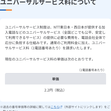
ユニバーサルサービス料について
お手続き・サポート
まとめプラン紹介
一般料金
「大阪ガスの電気」が選ばれる理由
ユニバーサルサービス料・ブロードバンドユニバーサルサービス
工事・開通までの流れ
修理
キッチン
使用開始
ガスと電気の
の申込
料・電話リレーサービス料
リフォーム・リノベーション
お手続き一覧
ショールーム
Daigasコラム
「大阪ガスの都市ガス」への切り替えについて
電気料金メニュー
使用中止
ガスと電気の
の申込
通信速度測定
定額サービス
バス・洗面
故障診断
ガスコンロ
メールサービス
安心・安全
リフォーム・リノベーション
トップ
ユニバーサルサービス制度は、NTT東日本・西日本が提供する加
お客さまサポート
入電話などのユニバーサルサービス（全国どこでも公平、安定し
お手続きから使用開始までの流れ
総合TOP
業務用・産業用のお客さま
企業情報
リビング・空調
エラーコード診断
らく得リース
ガス炊飯器
ガス給湯器
て利用できるサービス）の提供に必要な費用を、電話会社全体で
電気通信サービスに関する契約約款・重要事項説明書 一覧
便利・おトク
住ミカタ・リフォーム
住ミカタ・サービス
お問い合わせ
応分に負担する仕組みです。通常のご利用料金に加え、ユニバー
まとめプラン紹介
機器・修理お申込み
太陽光発電余剰電力買取サービス
サルサービス料（1電話番号あたり）を請求いたします。
発電・省エネ
取扱説明書を探す
らく得保証
ガスオーブン
ガス温水浴室暖房乾燥機
ガスファンヒーター
取扱説明書一覧
リノベーション「マイリノ」
ホームセキュリティ
スマイLINK
簡単プラン診断
「カワック・ミストカワック」
現在のユニバーサルサービス料の単価は次のとおりです。
お引越しの手続き
インターネットのお申込み
障害情報
警報器・消火器
お近くのガスのお店
ほっ得定額
レンジフード
ガス温水床暖房「ヌック」
エネファーム
みるぴこ
FitDish
乾太くん
（1電話番号あたり）
食器洗い乾燥機
取替用ガスコンセント
太陽光発電
ぴこぴこ・スマぴこ・けむぴこ
めちゃとクーポン
単価
2.2円（税込）
ガスコード
蓄電池
消火器
プリゼロ
ガス栓の増設 プラスライン
スマイルーフ
関西おでかけ納税
過去の番号単価等の詳細に関しては
こちら
（外部サイトにリンクします）をご