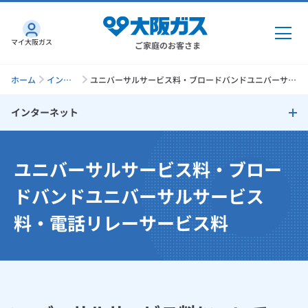
マイ大阪ガス
ご家庭のお客さま
ホーム
インタ
ユニバーサルサービス料・ブロードバンドユニバーサル
ーネッ
サービス料・電話リレーサービス料
ト
インターネット
ガス・電気
インターネットトップ
ユニバーサルサービス料・ブロー
ガス・電気
トップ
インターネット
さすガねっとのメリット
ドバンドユニバーサルサービス
ガス
料・電話リレーサービス料
インターネット
トップ
料金プラン
機器・修理
電気
ガス
トップ
さすガねっとのメリット
工事・開通までの流れ
機器・修理
トップ
くらしのサービス
GAS得プラン
電気
トップ
注意事項
料金プラン
機器
くらしのサービス
トップ