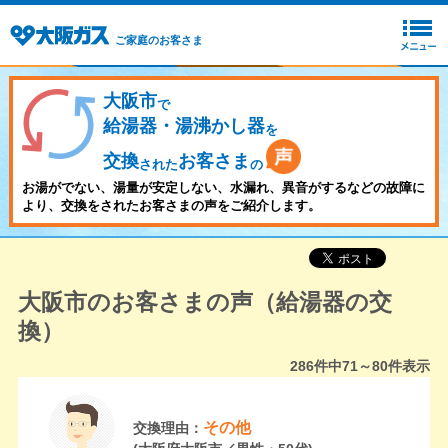
ご家庭のお客さま
大阪市
で
給湯器・湯沸かし器
を
交換
お客さま
された
の
お湯がでない、湯量が安定しない、水漏れ、異音がするなどの故障に
より、交換をされたお客さまの声をご紹介します。
大阪市のお客さまの声（給湯器の交
換）
286
件中
71～80
件表示
その他
交換理由：