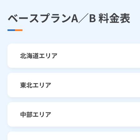
ベースプランA／B 料金表
北海道エリア
ベースプランB（北海道電力従
東北エリア
区分
ベースプランB（東北電力従量
中部エリア
基本料金
契約電流 10A
区分
ベースプランB（中部電力ミラ
契約電流 15A