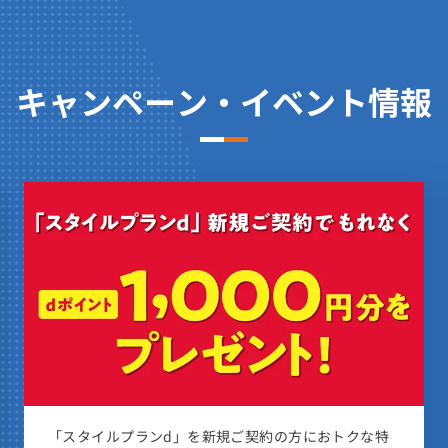
0kWhまで
1kWh
分
1契約
Whまで
00kWhまで
1kWh
キャンペーン・イベント情報
分
Whまで
1kWh
Whまで
にも該当するものに適用いたします。
にも該当するものに適用いたします。
下であること。
「スタイルプランP」を新規ご契約の方におトクな特
にも該当するものに適用いたします。