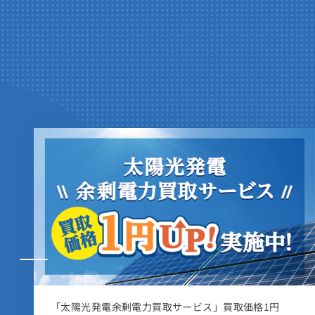
契約電流 40A
電
力
量
料
金
11kWhをこえ
12
280kWhを
こえる分
契約電流 60A
300kWhを
こえる
基本料金
契約電流 10A
120kWhをこえ
300k
契約電流 50A
120kWhをこえ
3
電力量料金
120kWhまで
契約電流 15A
解約金
300kWhを
こえる分
契約電流 60A
解約金
300kWhを
こえる
120kWhをこえ
300k
契約電流 20A
※
燃料費等調整
電力量料金
120kWhまで
※
燃料費調整
解約金
300kWhを
こえる分
解約金
契約電流 30A
※
燃料費等調整
の上限
120kWhをこえ
300k
※
燃料費調整
の上限
※
燃料費等調整
燃料費調整
契約電流 40A
燃料費調整の他に離島ユニバーサル調整も含む
解約金
300kWhを
こえる分
燃料費調整の他に離島ユニバーサル調整も含む
※
燃料費等調整
の上限
燃料費調整の上限
契約電流 50A
適用範囲
燃料費等調整
適用範囲
電灯または小型機器を使用する需要で、以下のいずれ
燃料費調整の他に離島ユニバーサル調整も含む
解約金
電灯または小型機器を使用する需要で、以下のいずれ
適用範囲
契約電流 60A
※
燃料費等調整
の上限
契約電流が10アンペア以上であり、かつ、60アンペア以
最大需要容量が6キロボルトアンペア未満であること。
「スタイルプランd」を新規ご契約の方におトクな特
適用範囲
電灯または小型機器を使用する需要で、以下のいずれ