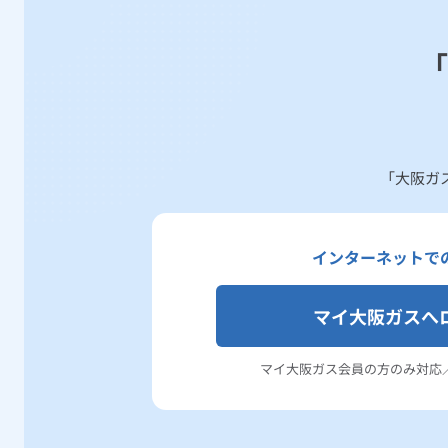
適用範囲
電灯または小型機器を使用する需要で、以下のいずれ
「
契約電流が10アンペア以上であり、かつ、60アンペア以
1需要場所において動力契約とあわせて契約する場合は、最
電気需給契約に関する重要事項説明書
「大阪ガ
インターネットで
マイ大阪ガスへ
マイ大阪ガス会員の方のみ対応