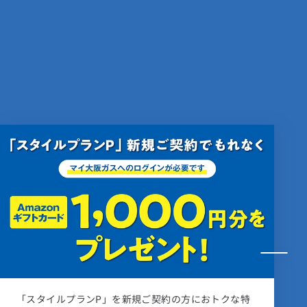
1,202.74円
30.46円
44.33円
1,896.28円
41.55円
292.61円
35.44円
1,503.42円
37.04円
20.94円
438.91円
なし
39.04円
1,804.11円
なし
38.41円
25.03円
585.22円
あり
30.67円
あり
なし
27.15円
なし
877.83円
なし
34.54円
なし
あり
あり
1,170.44円
なし
36.24円
なし
なし
1,463.05円
あり
なし
1,755.66円
なし
大阪ガスのご契約者さま限定！大阪ガスからNetflix加