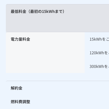
最低料金
（最初の15kWhまで）
電
力
量
料
金
15kWhを
120kWh
300kWhを
解約金
燃料費調整