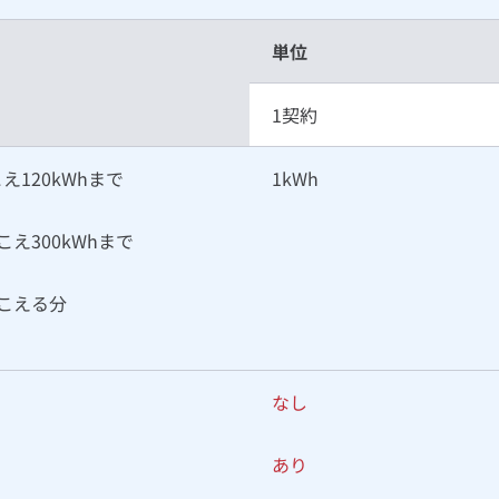
単位
1契約
こえ
120kWhまで
1kWh
をこえ
300kWhまで
こえる分
なし
あり