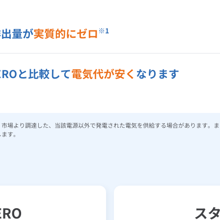
排出量が
実質的にゼロ
※1
ZEROと比較して
電気代が安く
なります
、市場より調達した、当該電源以外で発電された電気を供給する場合があります。ま
します。
ERO
ス