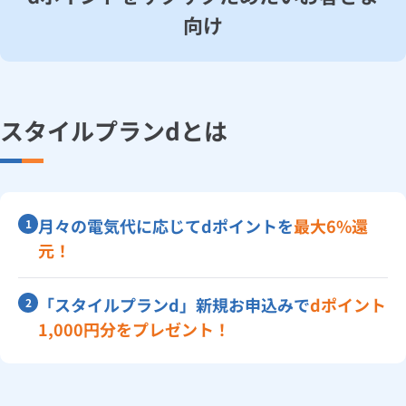
お手続き・サポート
まとめプラン紹介
向け
一般料金
「大阪ガスの電気」が選ばれる理由
工事・開通までの流れ
修理
キッチン
使用開始
ガスと電気の
の申込
ベースプランA／B（関西エリア以外のお客さま向け）
リフォーム・リノベーション
お手続き一覧
ショールーム
Daigasコラム
「大阪ガスの都市ガス」への切り替えについて
電気料金メニュー
使用中止
ガスと電気の
の申込
通信速度測定
定額サービス
バス・洗面
故障診断
ガスコンロ
家庭用ガス発電プラン
安心・安全
リフォーム・リノベーション
トップ
お客さまサポート
お手続きから使用開始までの流れ
スタイルプランdとは
総合TOP
業務用・産業用のお客さま
企業情報
リビング・空調
エラーコード診断
らく得リース
ガス炊飯器
ガス給湯器
ベースプランA
便利・おトク
住ミカタ・リフォーム
住ミカタ・サービス
お問い合わせ
まとめプラン紹介
機器・修理お申込み
太陽光発電余剰電力買取サービス
スタイルプランS
発電・省エネ
取扱説明書を探す
らく得保証
ガスオーブン
ガス温水浴室暖房乾燥機
ガスファンヒーター
リノベーション「マイリノ」
ホームセキュリティ
スマイLINK
簡単プラン診断
「カワック・ミストカワック」
月々の電気代に応じてdポイントを
最大6%還
1
お引越しの手続き
スタイルプランP
インターネットのお申込み
警報器・消火器
お近くのガスのお店
ほっ得定額
レンジフード
ガス温水床暖房「ヌック」
エネファーム
みるぴこ
FitDish
元！
乾太くん
スタイルプランd
食器洗い乾燥機
取替用ガスコンセント
太陽光発電
ぴこぴこ・スマぴこ・けむぴこ
めちゃとクーポン
「スタイルプランd」新規お申込みで
dポイント
2
スタイルプランE
1,000円分をプレゼント！
ガスコード
蓄電池
消火器
プリゼロ
ウィズradikoプラン
ガス栓の増設 プラスライン
スマイルーフ
関西おでかけ納税