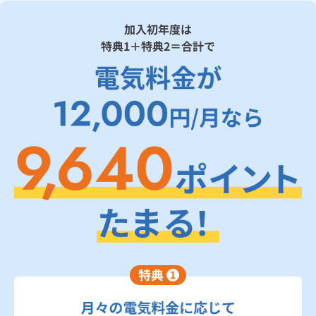
ベースプランB-G
ルームエアコン
エコキュート
ハウスクリーニング
加入初年度は
特典1＋特典2＝合計で
ベースプランB
動力用プラン
MY EVプラン
特典
1