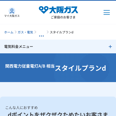
マイ大阪ガス
ご家庭のお客さま
ホーム
ガス・電気
スタイルプランd
電気料金メニュー
ガス・電気
電気料金メニュートップ
関西電力従量電灯A/B 相当
スタイルプランd
ガス・電気
トップ
インターネット
新生活応援プラン
ガス
インターネット
トップ
機器・修理
新生活応援プラン（関西エリア以外のお客さま向け）
電気
ガス
トップ
さすガねっとのメリット
機器・修理
トップ
くらしのサービス
ファミリー応援プラン
こんな人におすすめ
GAS得プラン
電気
トップ
料金プラン
機器
dポイントをザクザクためたいお客さま
ベースプランA-G
くらしのサービス
トップ