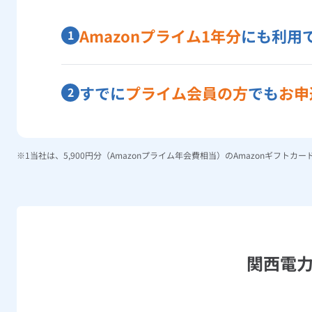
Amazonプライム1年分
にも利用
1
すでに
プライム会員の方
でも
お申
2
当社は、5,900円分（Amazonプライム年会費相当）のAmazonギフトカ
関西電力