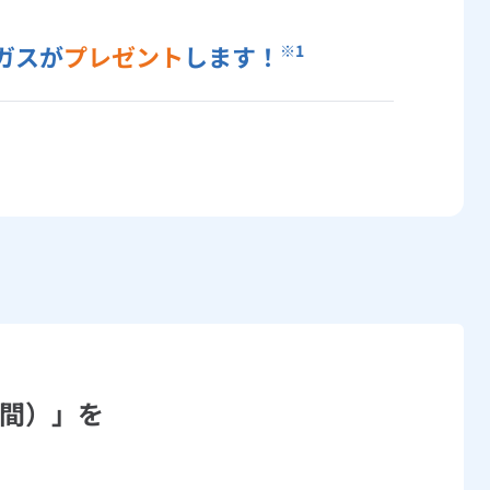
ガスが
プレゼント
します！
※1
年間）」を