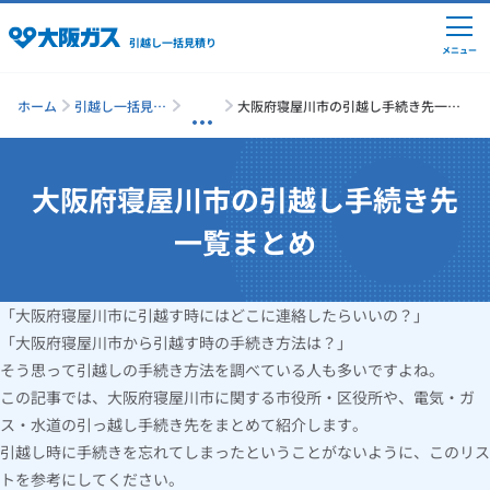
引越し一括見積り
メニュー
ホーム
引越し一括見積
大阪府寝屋川市の引越し手続き先一覧
り
まとめ
大阪府寝屋川市の引越し手続き先
引越しの準備
一覧まとめ
引越し費用の相場
「大阪府寝屋川市に引越す時にはどこに連絡したらいいの？」
単身の引越し
「大阪府寝屋川市から引越す時の手続き方法は？」
そう思って引越しの手続き方法を調べている人も多いですよね。
引越し業者ランキング
この記事では、大阪府寝屋川市に関する市役所・区役所や、電気・ガ
ス・水道の引っ越し手続き先をまとめて紹介します。
引越し時に手続きを忘れてしまったということがないように、このリス
引越し見積りシミュレーション
トを参考にしてください。