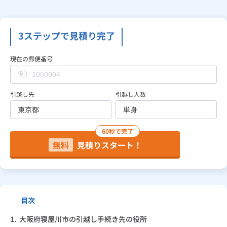
見積り依頼
3ステップで見積り完了
現在の郵便番号
Daigasコラム
引越し先
引越し人数
総合TOP
業務用・産業用のお客さま
企業情報
利用規約
プライバシーポリシー
60秒で完了
無料
見積りスタート！
目次
1.
大阪府寝屋川市の引越し手続き先の役所