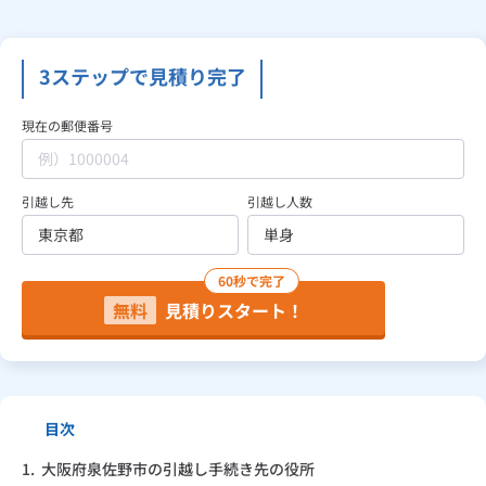
見積り依頼
3ステップで見積り完了
現在の郵便番号
Daigasコラム
引越し先
引越し人数
総合TOP
業務用・産業用のお客さま
企業情報
利用規約
プライバシーポリシー
60秒で完了
無料
見積りスタート！
目次
1.
大阪府泉佐野市の引越し手続き先の役所