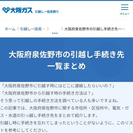
引越し一括見積り
メニュー
ホーム
引越し一括見積
大阪府泉佐野市の引越し手続き先一覧
り
まとめ
大阪府泉佐野市の引越し手続き先
引越しの準備
一覧まとめ
引越し費用の相場
「大阪府泉佐野市に引越す時にはどこに連絡したらいいの？」
単身の引越し
「大阪府泉佐野市から引越す時の手続き方法は？」
そう思って引越しの手続き方法を調べている人も多いですよね。
引越し業者ランキング
この記事では、大阪府泉佐野市に関する市役所・区役所や、電気・ガ
ス・水道の引っ越し手続き先をまとめて紹介します。
引越し時に手続きを忘れてしまったということがないように、このリス
引越し見積りシミュレーション
トを参考にしてください。