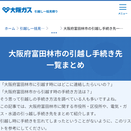
引越し一括見積り
メニュー
ホーム
引越し一括見積
大阪府富田林市の引越し手続き先一覧
り
まとめ
大阪府富田林市の引越し手続き先
引越しの準備
一覧まとめ
引越し費用の相場
「大阪府富田林市に引越す時にはどこに連絡したらいいの？」
単身の引越し
「大阪府富田林市から引越す時の手続き方法は？」
そう思って引越しの手続き方法を調べている人も多いですよね。
引越し業者ランキング
この記事では、大阪府富田林市に関する市役所・区役所や、電気・ガ
ス・水道の引っ越し手続き先をまとめて紹介します。
引越し時に手続きを忘れてしまったということがないように、このリス
引越し見積りシミュレーション
トを参考にしてください。