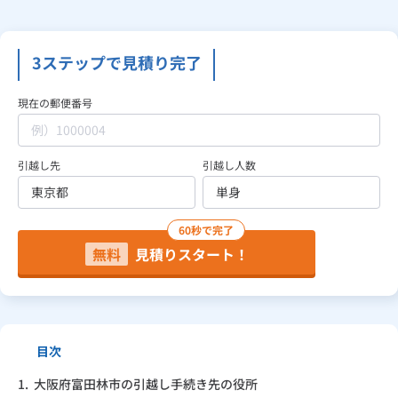
見積り依頼
3ステップで見積り完了
現在の郵便番号
Daigasコラム
引越し先
引越し人数
総合TOP
業務用・産業用のお客さま
企業情報
利用規約
プライバシーポリシー
60秒で完了
無料
見積りスタート！
目次
1.
大阪府富田林市の引越し手続き先の役所