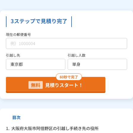
見積り依頼
3ステップで見積り完了
現在の郵便番号
Daigasコラム
引越し先
引越し人数
総合TOP
業務用・産業用のお客さま
企業情報
利用規約
プライバシーポリシー
60秒で完了
無料
見積りスタート！
目次
1.
大阪府大阪市阿倍野区の引越し手続き先の役所