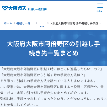
引越し一括見積り
メニュー
ホーム
引越し一括見
大阪府大阪市阿倍野区の引越し手続き先
積り
一覧まとめ
大阪府大阪市阿倍野区の引越し手
引越しの準備
続き先一覧まとめ
引越し費用の相場
「大阪府大阪市阿倍野区に引越す時にはどこに連絡したらいいの？」
単身の引越し
「大阪府大阪市阿倍野区から引越す時の手続き方法は？」
そう思って引越しの手続き方法を調べている人も多いですよね。
引越し業者ランキング
この記事では、大阪府大阪市阿倍野区に関する市役所・区役所や、電
気・ガス・水道の引っ越し手続き先をまとめて紹介します。
引越し時に手続きを忘れてしまったということがないように、このリス
引越し見積りシミュレーション
トを参考にしてください。