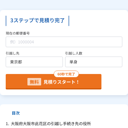
見積り依頼
3ステップで見積り完了
現在の郵便番号
Daigasコラム
引越し先
引越し人数
総合TOP
業務用・産業用のお客さま
企業情報
利用規約
プライバシーポリシー
60秒で完了
無料
見積りスタート！
目次
1.
大阪府大阪市此花区の引越し手続き先の役所