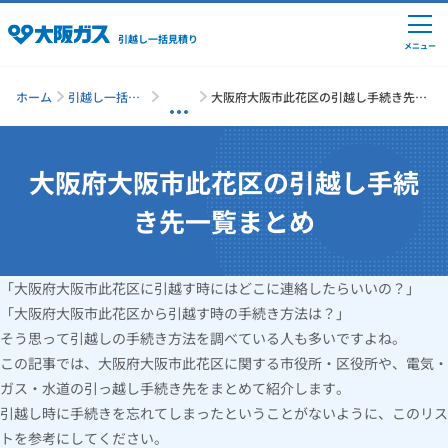
引越し一括見積り
メニュー
ホーム
引越し一括見
大阪府大阪市此花区の引越し手続き先一
積り
覧まとめ
大阪府大阪市此花区の引越し手続
引越しの準備
き先一覧まとめ
引越し費用の相場
「大阪府大阪市此花区に引越す時にはどこに連絡したらいいの？」
単身の引越し
「大阪府大阪市此花区から引越す時の手続き方法は？」
そう思って引越しの手続き方法を調べている人も多いですよね。
引越し業者ランキング
この記事では、大阪府大阪市此花区に関する市役所・区役所や、電気・
ガス・水道の引っ越し手続き先をまとめて紹介します。
引越し時に手続きを忘れてしまったということがないように、このリス
引越し見積りシミュレーション
トを参考にしてください。