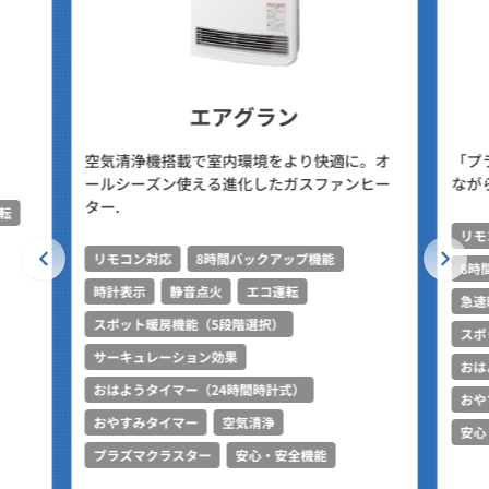
エアグラン
空気清浄機搭載で室内環境をより快適に。オ
「プ
ールシーズン使える進化したガスファンヒー
なが
ター.
転
リモ
リモコン対応
8時間バックアップ機能
8時
時計表示
静音点火
エコ運転
急速
スポット暖房機能（5段階選択）
スポ
サーキュレーション効果
おは
おはようタイマー（24時間時計式）
おや
おやすみタイマー
空気清浄
安心
プラズマクラスター
安心・安全機能