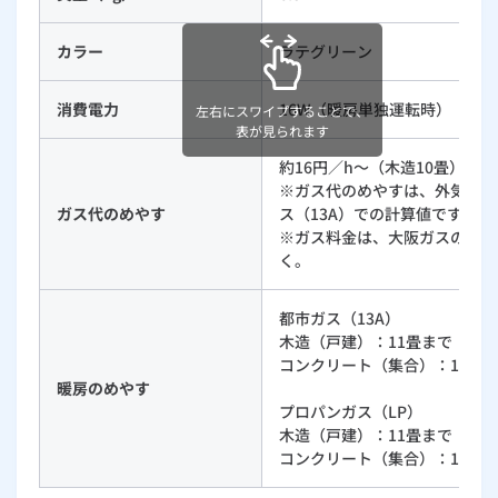
ルームエアコン
エコキュート
ハウスクリーニング
カラー
ラテグリーン
消費電力
16W（暖房単独運転時）
左右にスワイプすることで、
表が見られます
約16円／h～（木造10畳）
※ガス代のめやすは、外気温度
ガス代のめやす
ス（13A）での計算値です。
※ガス料金は、大阪ガスの202
く。
都市ガス（13A）
木造（戸建）：11畳まで
コンクリート（集合）：15畳
暖房のめやす
プロパンガス（LP）
木造（戸建）：11畳まで
コンクリート（集合）：15畳