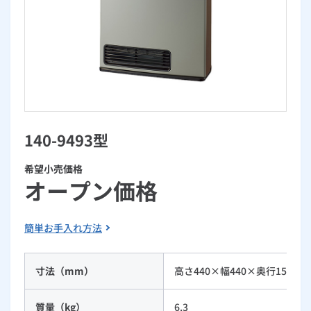
お手続き・サポート
まとめプラン紹介
一般料金
「大阪ガスの電気」が選ばれる理由
工事・開通までの流れ
修理
キッチン
使用開始
ガスと電気の
の申込
リフォーム・リノベーション
お手続き一覧
ショールーム
Daigasコラム
「大阪ガスの都市ガス」への切り替えについて
電気料金メニュー
使用中止
ガスと電気の
の申込
通信速度測定
定額サービス
バス・洗面
故障診断
ガスコンロ
安心・安全
リフォーム・リノベーション
トップ
お客さまサポート
お手続きから使用開始までの流れ
総合TOP
業務用・産業用のお客さま
企業情報
リビング・空調
エラーコード診断
らく得リース
ガス炊飯器
ガス給湯器
便利・おトク
住ミカタ・リフォーム
住ミカタ・サービス
お問い合わせ
まとめプラン紹介
機器・修理お申込み
太陽光発電余剰電力買取サービス
140-9493型
発電・省エネ
取扱説明書を探す
らく得保証
ガスオーブン
ガス温水浴室暖房乾燥機
ガスファンヒーター
リノベーション「マイリノ」
ホームセキュリティ
スマイLINK
簡単プラン診断
「カワック・ミストカワック」
希望小売価格
お引越しの手続き
インターネットのお申込み
警報器・消火器
お近くのガスのお店
ほっ得定額
レンジフード
ガス温水床暖房「ヌック」
エネファーム
オープン価格
みるぴこ
FitDish
乾太くん
食器洗い乾燥機
取替用ガスコンセント
太陽光発電
ぴこぴこ・スマぴこ・けむぴこ
めちゃとクーポン
簡単お手入れ方法
ガスコード
蓄電池
消火器
プリゼロ
寸法（mm）
高さ440×幅440×奥行150(2
ガス栓の増設 プラスライン
スマイルーフ
関西おでかけ納税
質量（kg）
6.3