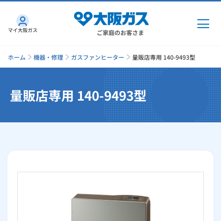
マイ大阪ガス
ご家庭のお客さま
ホーム
機器・修理
ガスファンヒーター
量販店専用 140-9493型
量販店専用 140-9493型
ガス・電気
ガス・電気
トップ
インターネット
ガス
インターネット
トップ
機器・修理
電気
ガス
トップ
さすガねっとのメリット
機器・修理
トップ
くらしのサービス
GAS得プラン
電気
トップ
料金プラン
機器
くらしのサービス
トップ