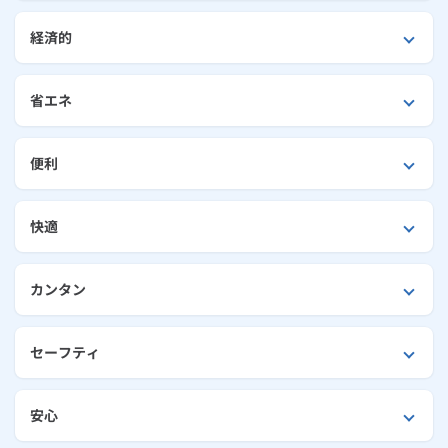
お手続き・サポート
まとめプラン紹介
一般料金
「大阪ガスの電気」が選ばれる理由
ご購入前のチェックポイント
工事・開通までの流れ
経済的
修理
キッチン
使用開始
ガスと電気の
の申込
リフォーム・リノベーション
お手続き一覧
ショールーム
Daigasコラム
「大阪ガスの都市ガス」への切り替えについて
電気料金メニュー
ご購入前のお悩み解決
使用中止
ガスと電気の
の申込
通信速度測定
定額サービス
バス・洗面
故障診断
ガスコンロ
省エネ
安心・安全
リフォーム・リノベーション
トップ
お客さまサポート
お手続きから使用開始までの流れ
総合TOP
業務用・産業用のお客さま
企業情報
リビング・空調
エラーコード診断
らく得リース
ガス炊飯器
ガス給湯器
便利・おトク
住ミカタ・リフォーム
住ミカタ・サービス
便利
お問い合わせ
まとめプラン紹介
機器・修理お申込み
太陽光発電余剰電力買取サービス
発電・省エネ
取扱説明書を探す
らく得保証
ガスオーブン
ガス温水浴室暖房乾燥機
ガスファンヒーター
リノベーション「マイリノ」
ホームセキュリティ
スマイLINK
簡単プラン診断
「カワック・ミストカワック」
快適
お引越しの手続き
インターネットのお申込み
警報器・消火器
お近くのガスのお店
ほっ得定額
レンジフード
ガス温水床暖房「ヌック」
エネファーム
みるぴこ
FitDish
乾太くん
カンタン
食器洗い乾燥機
取替用ガスコンセント
太陽光発電
ぴこぴこ・スマぴこ・けむぴこ
めちゃとクーポン
セーフティ
ガスコード
蓄電池
消火器
プリゼロ
安心
ガス栓の増設 プラスライン
スマイルーフ
関西おでかけ納税