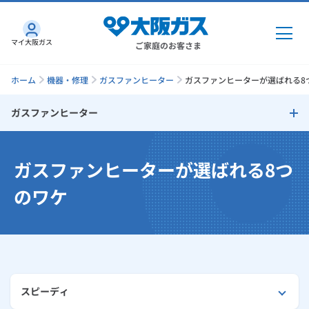
マイ大阪ガス
ご家庭のお客さま
ホーム
機器・修理
ガスファンヒーター
ガスファンヒーターが選ばれる8つ
ガスファンヒーター
ガス・電気
ガスファンヒーター
ガスファンヒーターが選ばれる8つ
ガス・電気
トップ
インターネット
選ばれる8つのワケ
のワケ
ガス
インターネット
トップ
ガスファンヒーターは省エネ・快適
機器・修理
電気
ガス
トップ
さすガねっとのメリット
お部屋の空気を浄化する「プラズマクラスター」技術を搭載
機器・修理
トップ
くらしのサービス
GAS得プラン
電気
トップ
スピーディ
満足度調査結果
料金プラン
機器
くらしのサービス
トップ