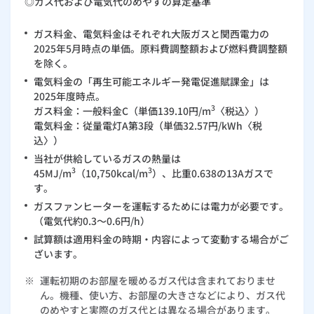
◎ガス代および電気代のめやすの算定基準
ガス料金、電気料金はそれぞれ大阪ガスと関西電力の
2025年5月時点の単価。原料費調整額および燃料費調整額
を除く。
電気料金の「再生可能エネルギー発電促進賦課金」は
2025年度時点。
3
ガス料金：一般料金C（単価139.10円/m
〈税込〉）
電気料金：従量電灯A第3段（単価32.57円/kWh〈税
込〉）
当社が供給しているガスの熱量は
3
3
45MJ/m
（10,750kcal/m
）、比重0.638の13Aガスで
す。
ガスファンヒーターを運転するためには電力が必要です。
（電気代約0.3～0.6円/h）
試算額は適用料金の時期・内容によって変動する場合がご
ざいます。
※
運転初期のお部屋を暖めるガス代は含まれておりませ
ん。機種、使い方、お部屋の大きさなどにより、ガス代
のめやすと実際のガス代とは異なる場合があります。