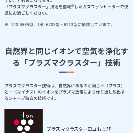
お手続き・サポート
すいことも気になります。
まとめプラン紹介
※
「プラズマクラスター」技術を搭載
したガスファンヒーターで快
一般料金
「大阪ガスの電気」が選ばれる理由
ご購入前のチェックポイント
工事・開通までの流れ
修理
キッチン
適にお過ごしください。
使用開始
ガスと電気の
の申込
リフォーム・リノベーション
お手続き一覧
ショールーム
Daigasコラム
「大阪ガスの都市ガス」への切り替えについて
電気料金メニュー
ご購入前のお悩み解決
使用中止
※
140-5565型、140-6203型・6213型に搭載しています。
ガスと電気の
の申込
通信速度測定
定額サービス
バス・洗面
故障診断
ガスコンロ
安心・安全
リフォーム・リノベーション
トップ
お客さまサポート
お手続きから使用開始までの流れ
総合TOP
業務用・産業用のお客さま
企業情報
リビング・空調
エラーコード診断
らく得リース
ガス炊飯器
ガス給湯器
便利・おトク
住ミカタ・リフォーム
住ミカタ・サービス
自然界と同じイオンで空気を浄化す
お問い合わせ
まとめプラン紹介
機器・修理お申込み
太陽光発電余剰電力買取サービス
る「プラズマクラスター」技術
発電・省エネ
取扱説明書を探す
らく得保証
ガスオーブン
ガス温水浴室暖房乾燥機
ガスファンヒーター
リノベーション「マイリノ」
ホームセキュリティ
スマイLINK
簡単プラン診断
「カワック・ミストカワック」
お引越しの手続き
インターネットのお申込み
警報器・消火器
お近くのガスのお店
ほっ得定額
レンジフード
ガス温水床暖房「ヌック」
エネファーム
みるぴこ
FitDish
乾太くん
プラズマクラスター技術は、自然界にあるのと同じ＋（プラス）
と一（マイナス）のイオンをプラズマ放電により作り出し放出す
食器洗い乾燥機
取替用ガスコンセント
太陽光発電
ぴこぴこ・スマぴこ・けむぴこ
めちゃとクーポン
るシャープ独自の技術です。
ガスコード
蓄電池
消火器
プリゼロ
ガス栓の増設 プラスライン
スマイルーフ
関西おでかけ納税