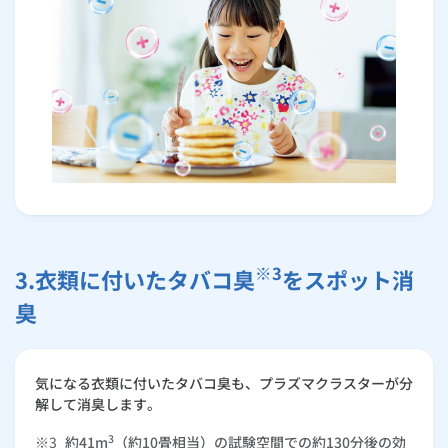
※3
3.衣類に付いたタバコ臭
をスポット消
臭
気になる衣類に付いたタバコ臭も、プラズマクラスターが分
解して消臭します。
3
※3
約41m
（約10畳相当）の試験空間での約130分後の効