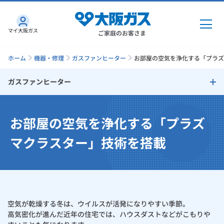
マイ大阪ガス
ご家庭のお客さま
ホーム
機器・修理
ガスファンヒーター
お部屋の空気を浄化する「プラズ
ガスファンヒーター
ガス・電気
ガスファンヒーター
お部屋の空気を浄化する「プラズ
ガス・電気
トップ
インターネット
選ばれる8つのワケ
マクラスター」技術を搭載
ガス
インターネット
トップ
ガスファンヒーターは省エネ・快適
機器・修理
電気
ガス
トップ
さすガねっとのメリット
お部屋の空気を浄化する「プラズマクラスター」技術を搭載
機器・修理
トップ
くらしのサービス
空気が乾燥する冬は、ウイルスが活発になりやすい季節。
GAS得プラン
電気
トップ
満足度調査結果
料金プラン
高気密化が進んだ近年の住宅では、ハウスダストなどがこもりや
機器
くらしのサービス
トップ