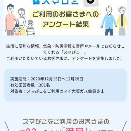
お手続き・サポート
まとめプラン紹介
一般料金
「大阪ガスの電気」が選ばれる理由
ご利用のお客さまへのアンケート結果
工事・開通までの流れ
修理
キッチン
使用開始
ガスと電気の
の申込
リフォーム・リノベーション
お手続き一覧
ショールーム
Daigasコラム
「大阪ガスの都市ガス」への切り替えについて
電気料金メニュー
使用中止
ガスと電気の
の申込
通信速度測定
定額サービス
バス・洗面
故障診断
ガスコンロ
安心・安全
リフォーム・リノベーション
トップ
お客さまサポート
お手続きから使用開始までの流れ
総合TOP
業務用・産業用のお客さま
企業情報
リビング・空調
エラーコード診断
らく得リース
ガス炊飯器
ガス給湯器
便利・おトク
住ミカタ・リフォーム
住ミカタ・サービス
生活に便利な情報、気象・防災情報を音声やメールでお知らせし
お問い合わせ
まとめプラン紹介
てくれる「スマぴこ」。
機器・修理お申込み
太陽光発電余剰電力買取サービス
ご利用いただいているお客さまに、アンケートを実施しました。
発電・省エネ
取扱説明書を探す
らく得保証
ガスオーブン
ガス温水浴室暖房乾燥機
ガスファンヒーター
リノベーション「マイリノ」
ホームセキュリティ
スマイLINK
簡単プラン診断
「カワック・ミストカワック」
お引越しの手続き
インターネットのお申込み
警報器・消火器
お近くのガスのお店
ほっ得定額
レンジフード
ガス温水床暖房「ヌック」
エネファーム
みるぴこ
FitDish
実施期間：2020年12月15日～12月28日
乾太くん
有効回答者数：301名
食器洗い乾燥機
取替用ガスコンセント
太陽光発電
ぴこぴこ・スマぴこ・けむぴこ
対象者：スマぴこをご利用のマイ大阪ガス会員さま
めちゃとクーポン
ガスコード
蓄電池
消火器
プリゼロ
ガス栓の増設 プラスライン
スマイルーフ
関西おでかけ納税