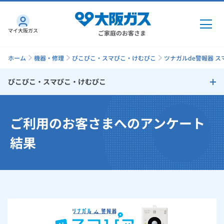
マイ大阪ガス
ご家庭のお客さま
ホーム
機器・修理
ぴこぴこ・スマぴこ・けむぴこ
ツナガルde警報器 ス
ぴこぴこ・スマぴこ・けむぴこ
ガス・電気
ぴこぴこ・スマぴこ・けむぴこ
ご利用のお客さまへのアンケート
ガス・電気
トップ
インターネット
ツナガルde警報器 スマぴこ
結果
ガス
インターネット
トップ
ガス警報器 ぴこぴこ
機器・修理
電気
ガス
トップ
さすガねっとのメリット
火災警報器 けむぴこ
機器・修理
トップ
くらしのサービス
GAS得プラン
電気
トップ
ツナガルde警報器 スマぴこ紹介ムービー集
料金プラン
機器
くらしのサービス
トップ