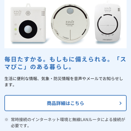
お手続き・サポート
まとめプラン紹介
一般料金
「大阪ガスの電気」が選ばれる理由
ご利用のお客さまへのアンケート結果
工事・開通までの流れ
修理
キッチン
使用開始
ガスと電気の
の申込
リフォーム・リノベーション
お手続き一覧
ショールーム
Daigasコラム
「大阪ガスの都市ガス」への切り替えについて
電気料金メニュー
使用中止
ガスと電気の
の申込
通信速度測定
定額サービス
バス・洗面
故障診断
ガスコンロ
安心・安全
リフォーム・リノベーション
トップ
お客さまサポート
お手続きから使用開始までの流れ
総合TOP
業務用・産業用のお客さま
企業情報
リビング・空調
エラーコード診断
らく得リース
ガス炊飯器
ガス給湯器
便利・おトク
住ミカタ・リフォーム
住ミカタ・サービス
お問い合わせ
まとめプラン紹介
機器・修理お申込み
太陽光発電余剰電力買取サービス
毎日たすかる。もしもに備えられる。「ス
発電・省エネ
取扱説明書を探す
らく得保証
ガスオーブン
ガス温水浴室暖房乾燥機
ガスファンヒーター
リノベーション「マイリノ」
ホームセキュリティ
スマイLINK
簡単プラン診断
マぴこ」のある暮らし。
「カワック・ミストカワック」
お引越しの手続き
インターネットのお申込み
警報器・消火器
お近くのガスのお店
ほっ得定額
レンジフード
ガス温水床暖房「ヌック」
エネファーム
みるぴこ
FitDish
生活に便利な情報、気象・防災情報を音声やメールでお知らせし
乾太くん
ます。
食器洗い乾燥機
取替用ガスコンセント
太陽光発電
ぴこぴこ・スマぴこ・けむぴこ
めちゃとクーポン
商品詳細はこちら
ガスコード
蓄電池
消火器
プリゼロ
※
常時接続のインターネット環境と無線LANルータによる接続が
ガス栓の増設 プラスライン
スマイルーフ
関西おでかけ納税
必要です。