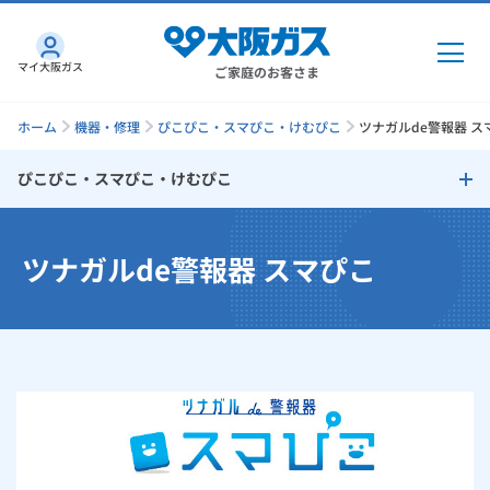
マイ大阪ガス
ご家庭のお客さま
ホーム
機器・修理
ぴこぴこ・スマぴこ・けむぴこ
ツナガルde警報器 ス
ぴこぴこ・スマぴこ・けむぴこ
ガス・電気
ぴこぴこ・スマぴこ・けむぴこ
ツナガルde警報器 スマぴこ
ガス・電気
トップ
インターネット
ツナガルde警報器 スマぴこ
ガス
インターネット
トップ
ガス警報器 ぴこぴこ
機器・修理
電気
ガス
トップ
さすガねっとのメリット
火災警報器 けむぴこ
機器・修理
トップ
くらしのサービス
GAS得プラン
電気
トップ
ツナガルde警報器 スマぴこ紹介ムービー集
料金プラン
機器
くらしのサービス
トップ